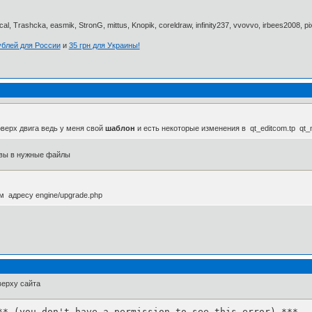
al, Trashcka, easmik, StronG, mittus, Knopik, coreldraw, infinity237, vvovvo, irbees2008, p
ублей для России
и
35 грн для Украины!
верх двига ведь у меня свой
шаблон
и есть некоторые изменения в qt_editcom.tp qt_ne
ивы в нужные файлы
м адресу engine/upgrade.php
верху сайта
** (you don't have a permission to see this error) ***