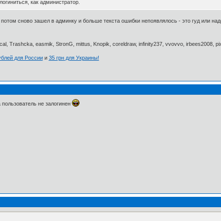
логиниться, как администратор.
 потом сново зашел в админку и больше текста ошибки непоявлялось - это гуд или над
al, Trashcka, easmik, StronG, mittus, Knopik, coreldraw, infinity237, vvovvo, irbees2008, p
ублей для России
и
35 грн для Украины!
да пользователь не залогинен