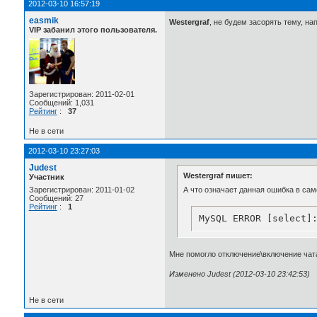
2012-03-10 16:57:19
easmik
Westergraf
, не будем засорять тему, на
VIP забанил этого пользователя.
Зарегистрирован: 2011-02-01
Сообщений: 1,031
Рейтинг
:
37
Не в сети
2012-03-10 23:27:03
Judest
Westergraf пишет:
Участник
А что означает данная ошибка в сам
Зарегистрирован: 2011-01-02
Сообщений: 27
Рейтинг
:
1
MySQL ERROR [select]
Мне помогло отключение\включение чата. 
Изменено Judest (2012-03-10 23:42:53)
Не в сети