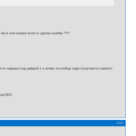
 быть или скорее всего я сделал ошибку ???
 от надписи под цифрой 1 и зачем это вобще надо (получается какоето
ixar2301!
#281