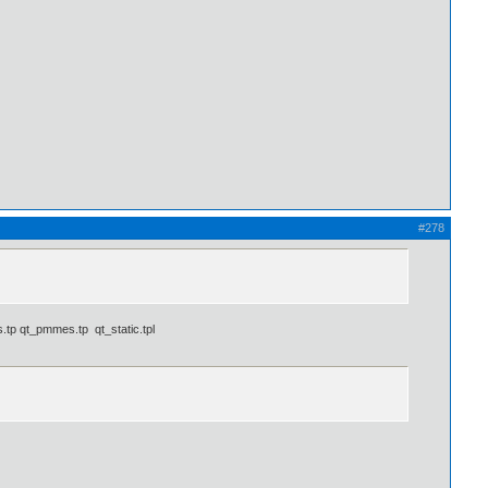
#278
p qt_pmmes.tp qt_static.tpl