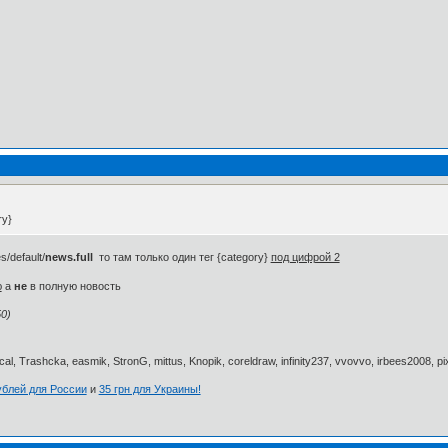
ry}
/default/
news.full
то там только один тег {category}
под цифрой 2
ю
а
не
в полную новость
0)
al, Trashcka, easmik, StronG, mittus, Knopik, coreldraw, infinity237, vvovvo, irbees2008, p
ублей для России
и
35 грн для Украины!