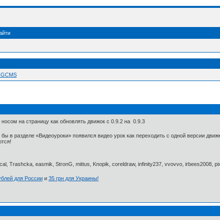
айти
 NGCMS
 носом на страницу как обновлять движок с 0.9.2 на 0.9.3
и бы в разделе «Видеоуроки» появился видео урок как переходить с одной версии дви
ются!
al, Trashcka, easmik, StronG, mittus, Knopik, coreldraw, infinity237, vvovvo, irbees2008, p
ублей для России
и
35 грн для Украины!