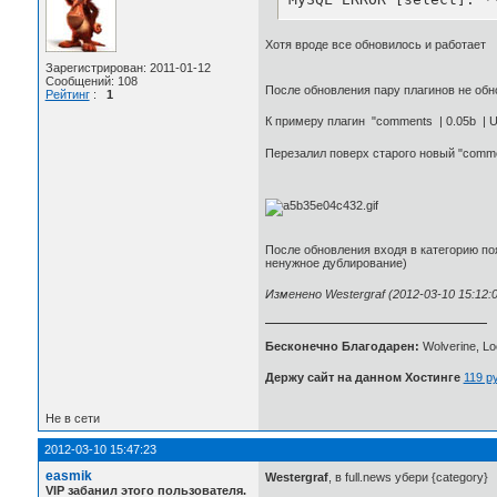
Хотя вроде все обновилось и работает
Зарегистрирован: 2011-01-12
Сообщений: 108
После обновления пару плагинов не об
Рейтинг
:
1
К примеру плагин "comments | 0.05b | U
Перезалил поверх старого новый "comme
После обновления входя в категорию по
ненужное дублирование)
Изменено Westergraf (2012-03-10 15:12:0
Бесконечно Благодарен:
Wolverine, Loc
Держу сайт на данном Хостинге
119 р
Не в сети
2012-03-10 15:47:23
easmik
Westergraf
, в full.news убери {category}
VIP забанил этого пользователя.