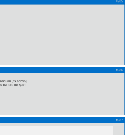
#285
#286
ления [/is.admin].
s ничего не дает.
#287