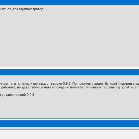
ниться, как администратор.
цы чата ng_jchat и вставка от версии 0.9.2. По прежнему видны [is.admin] картинка уда
 работает, но даже таблица чата от сюда не помогает. И импорт таблицы ng_jchat_event
о установленной 0.9.3