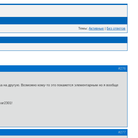
Темы:
Активные
|
Без ответов
#276
жка на другую. Возможно кому-то это покажется элементарным но я вообще
ixar2301!
#277