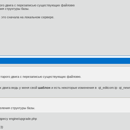
рого двига с перезаписью существующих файловю
ния структуры базы.
это сначала на локальном сервере.
старого двига с перезаписью существующих файловю.
х двига ведь у меня свой
шаблон
и есть некоторые изменения в qt_editcom.tp qt_news.t
вления структуры базы.
ресу engine/upgrade.php
3)