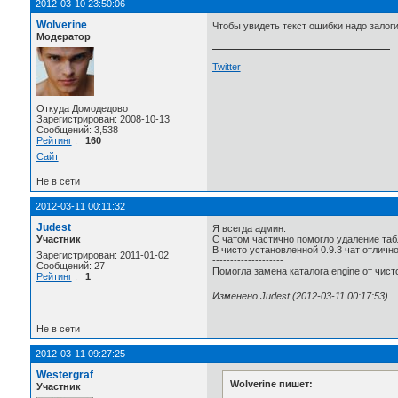
2012-03-10 23:50:06
Wolverine
Чтобы увидеть текст ошибки надо залоги
Модератор
Twitter
Откуда Домодедово
Зарегистрирован: 2008-10-13
Сообщений: 3,538
Рейтинг
:
160
Сайт
Не в сети
2012-03-11 00:11:32
Judest
Я всегда админ.
Участник
С чатом частично помогло удаление табли
В чисто установленной 0.9.3 чат отлично
Зарегистрирован: 2011-01-02
--------------------
Сообщений: 27
Помогла замена каталога engine от чист
Рейтинг
:
1
Изменено Judest (2012-03-11 00:17:53)
Не в сети
2012-03-11 09:27:25
Westergraf
Wolverine пишет:
Участник