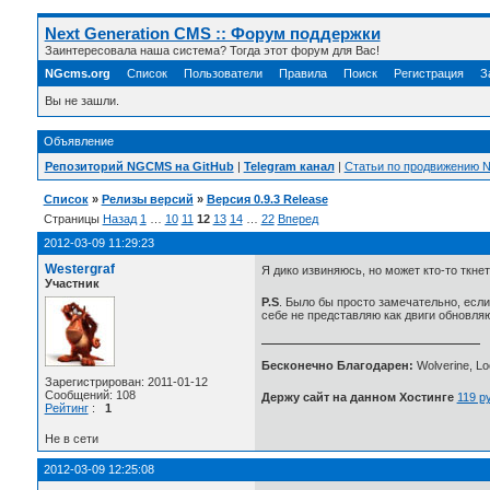
Next Generation CMS :: Форум поддержки
Заинтересовала наша система? Тогда этот форум для Вас!
NGcms.org
Список
Пользователи
Правила
Поиск
Регистрация
З
Вы не зашли.
Объявление
Репозиторий NGCMS на GitHub
|
Telegram канал
|
Статьи по продвижению
Список
»
Релизы версий
»
Версия 0.9.3 Release
Страницы
Назад
1
…
10
11
12
13
14
…
22
Вперед
2012-03-09 11:29:23
Westergraf
Я дико извиняюсь, но может кто-то ткнет
Участник
P.S
. Было бы просто замечательно, есл
себе не представляю как двиги обновля
Бесконечно Благодарен:
Wolverine, Loc
Зарегистрирован: 2011-01-12
Сообщений: 108
Держу сайт на данном Хостинге
119 р
Рейтинг
:
1
Не в сети
2012-03-09 12:25:08