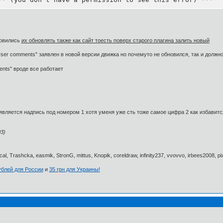
новились
их обновлять также как сайт тоесть поверх старого плагина залить новый
ser comments" заявлен в новой версии движка но почемуто не обновился, так и должно
nts" вроде все работает
является надпись под номером 1 хотя уменя уже сть тоже самое цифра 2 как избавится
3)
al, Trashcka, easmik, StronG, mittus, Knopik, coreldraw, infinity237, vvovvo, irbees2008, p
ублей для России
и
35 грн для Украины!