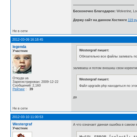
Бесконечно Благодарен:
Wolverine, Loc
Держу сайт на данном Хостинге
119 р
Не в сети
2012-03-09 16:18:45
legenda
Westergraf пишет:
Участник
Обязательно все файлы заливать по
заливаеш и потом вношиш свои корект
Откуда ua
Westergraf пишет:
Зарегистрирован: 2009-12-22
Сообщений: 2,160
Файл upgrade.php находиться по это
Рейтинг
:
39
да
Не в сети
2012-03-10 11:00:53
Westergraf
А что означает данная ошибка в самом 
Участник
MySQL ERROR [select]: *