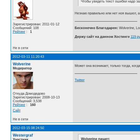
Чтобы увидеть текст ошибки надо за
Незнаю правильно или нет ноя вышел, а
Зарегистрирован: 2011-01-12
Сообщений: 108
Бесконечно Благодарен:
Wolverine, Loc
Рейтинг
:
1
Держу сайт на данном Хостинге
119 р
Не в сети
2012-03-11 11:20:43
Wolverine
Может она возникает, только тогда, ког
Модератор
Twitter
Откуда Домодедово
Зарегистрирован: 2008-10-13
Сообщений: 3,538
Рейтинг
:
160
Сайт
Не в сети
2012-03-15 08:24:50
Westergraf
Wolverine пишет:
Участник