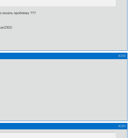
о искать проблему ???
ixar2301!
#288
#289