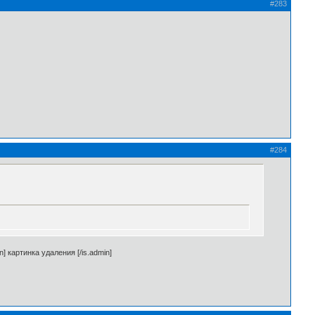
#283
#284
*
 картинка удаления [/is.admin]