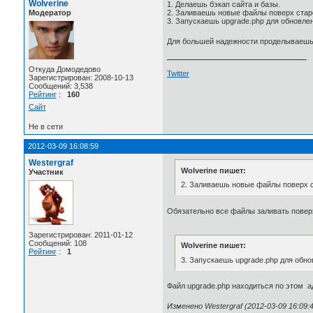
Wolverine
1. Делаешь бэкап сайта и базы.
Модератор
2. Заливаешь новые файлы поверх ста
3. Запускаешь upgrade.php для обновле
Для большей надежности проделываешь 
Откуда Домодедово
Twitter
Зарегистрирован: 2008-10-13
Сообщений: 3,538
Рейтинг
:
160
Сайт
Не в сети
2012-03-09 16:08:59
Westergraf
Wolverine пишет:
Участник
2. Заливаешь новые файлы поверх 
Обязательно все файлы заливать повер
Зарегистрирован: 2011-01-12
Сообщений: 108
Wolverine пишет:
Рейтинг
:
1
3. Запускаешь upgrade.php для обно
Файл upgrade.php находиться по этом ад
Изменено Westergraf (2012-03-09 16:09:4