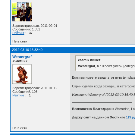
Зарегистрирован: 2011-02-01
Сообщений: 1,031
Рейтинг
:
37
Не в сети
2012-03-10 16:32:40
Westergraf
easmik пишет:
Участник
Westergraf
, в full.news убери {catego
Если вы имеете ввиду этот путь templates
Скрин сделан когда
заходиш в категори
Зарегистрирован: 2011-01-12
Сообщений: 108
Изменено Westergraf (2012-03-10 16:40:5
Рейтинг
:
1
Бесконечно Благодарен:
Wolverine, Loc
Держу сайт на данном Хостинге
119 р
Не в сети