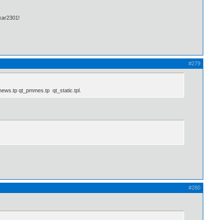
ixar2301!
#279
ws.tp qt_pmmes.tp qt_static.tpl.
#280