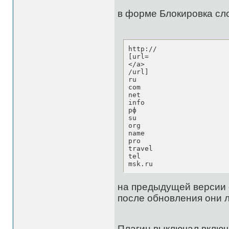
в форме Блокировка сл
http://

[url=

</a>

/url]

ru

com

net

info

рф

su

org

name

pro

travel

tel

msk.ru
на предыдущей версии с
после обновления они л
Плагин выключал включ