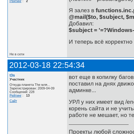
Рейтинг
:
2
Я залез в
functions.inc
@mail($to, $subject, $
Добавил:
$subject = '=?Windows-
И теперь всё корректно
Не в сети
2012-03-18 22:54:34
t3s
вот еще в копилку багов
Участник
поставил на днях движок
Откуда планета The мля...
Зарегистрирован: 2009-04-09
админке...
Сообщений: 228
Рейтинг
:
13
УРЛ у них имеет вид /engi
Сайт
корень сайта и не учиты
работе не мешает, но 
Проекты любой сложнос