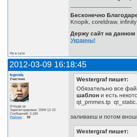
Бесконечно Благодаре
Knopik, coreldraw, infini
Держу сайт на данном
Украины!
Не в сети
2012-03-09 16:18:45
legenda
Westergraf пишет:
Участник
Обязательно все файл
шаблон
и есть некот
qt_pmmes.tp qt_static.t
Откуда ua
Зарегистрирован: 2009-12-22
Сообщений: 2,160
заливаеш и потом внош
Рейтинг
:
39
Westergraf пишет: