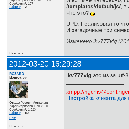
И вот мне интересно, п
Сообщений: 137
/templates/default/js/
, в
Рейтинг
:
2
Что это?
UPD. Реализовал то что
И загадочные три символ
Изменено ikv777vlg (201
Не в сети
2012-03-20 16:29:28
ROZARD
ikv777vlg
это из за utf-
Модератор
xmpp://ngcms@conf.ngc
Настройка клиента для
Откуда Россия, Астрахань
Зарегистрирован: 2008-10-13
Сообщений: 1,523
Рейтинг
:
82
Сайт
Не в сети