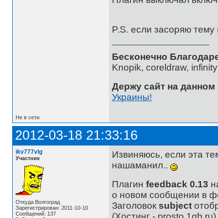
P.S. если засоряю тему
Бесконечно Благодаре
Knopik, coreldraw, infini
Держу сайт на данном
Украины!
Не в сети
2012-03-18 21:33:16
ikv777vlg
Извиняюсь, если эта тем
Участник
нашаманил..
Плагин
feedback 0.13
н
о новом сообщении в ф
Откуда Волгоград
Заголовок
subject
отобр
Зарегистрирован: 2011-10-10
Сообщений: 137
(Хостинг - prosto.1gb.ru)