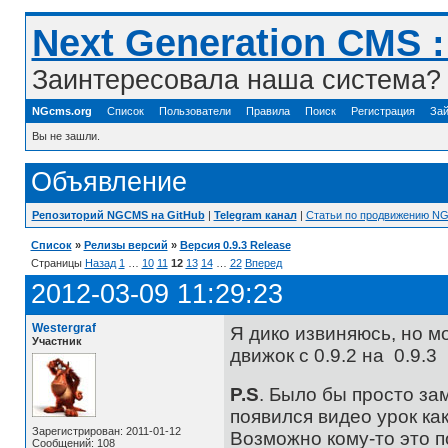
Next Generation CMS 
Заинтересовала наша система? 
NGcms.org
Список
Пользователи
Правила
Поиск
Регистрация
Зай
Вы не зашли.
Объявление
Репозиторий NGCMS на GitHub
|
Telegram канал
|
Статьи по продвижению N
Список
»
Релизы версий
»
Версия 0.9.3 Release
Страницы
Назад
1
…
10
11
12
13
14
…
22
Вперед
2012-03-09 11:29:23
Westergraf
Я дико извиняюсь, но мо
Участник
движок с 0.9.2 на 0.9.3
P.S
. Было бы просто за
появился видео урок ка
Зарегистрирован: 2011-01-12
Возможно кому-то это 
Сообщений: 108