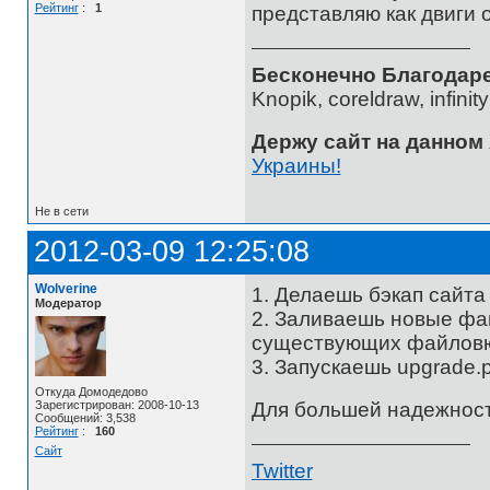
Рейтинг
:
1
представляю как двиги 
Бесконечно Благодаре
Knopik, coreldraw, infini
Держу сайт на данном
Украины!
Не в сети
2012-03-09 12:25:08
Wolverine
1. Делаешь бэкап сайта 
Модератор
2. Заливаешь новые фа
существующих файлов
3. Запускаешь upgrade.
Откуда Домодедово
Для большей надежност
Зарегистрирован: 2008-10-13
Сообщений: 3,538
Рейтинг
:
160
Сайт
Twitter