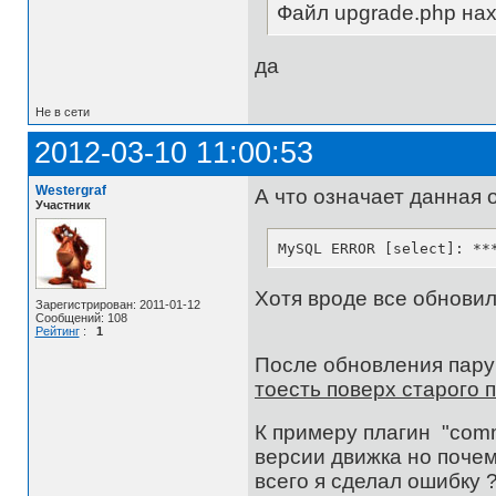
Файл upgrade.php нах
да
Не в сети
2012-03-10 11:00:53
Westergraf
А что означает данная 
Участник
MySQL ERROR [select]: **
Хотя вроде все обновил
Зарегистрирован: 2011-01-12
Сообщений: 108
Рейтинг
:
1
После обновления пару
тоесть поверх старого 
К примеру плагин "comm
версии движка но почем
всего я сделал ошибку 