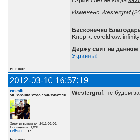
Скрин сделан когда
зах
Изменено Westergraf (20
Бесконечно Благодаре
Knopik, coreldraw, infini
Держу сайт на данном
Украины!
Не в сети
2012-03-10 16:57:19
easmik
Westergraf
, не будем з
VIP забанил этого пользователя.
Зарегистрирован: 2011-02-01
Сообщений: 1,031
Рейтинг
:
37
Не в сети