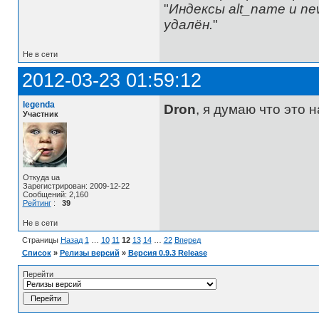
"
Индексы alt_name и ne
удалён.
"
Не в сети
2012-03-23 01:59:12
legenda
Dron
, я думаю что это 
Участник
Откуда ua
Зарегистрирован: 2009-12-22
Сообщений: 2,160
Рейтинг
:
39
Не в сети
Страницы
Назад
1
…
10
11
12
13
14
…
22
Вперед
Список
»
Релизы версий
»
Версия 0.9.3 Release
Перейти