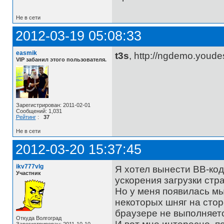
Не в сети
2012-03-19 05:08:33
easmik
t3s
, http://ngdemo.youde
VIP забанил этого пользователя.
Зарегистрирован: 2011-02-01
Сообщений: 1,031
Рейтинг
:
37
Не в сети
2012-03-20 15:37:45
ikv777vlg
Я хотел вынести BB-ко
Участник
ускорения загрузки стр
Но у меня появилась мы
некоторых шняг на стор
браузере не выполняетс
Откуда Волгоград
Зарегистрирован: 2011-10-10