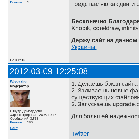
Рейтинг
:
1
представляю как двиги 
Бесконечно Благодаре
Knopik, coreldraw, infini
Держу сайт на данном
Украины!
Не в сети
2012-03-09 12:25:08
Wolverine
1. Делаешь бэкап сайта 
Модератор
2. Заливаешь новые фа
существующих файлов
3. Запускаешь upgrade.
Откуда Домодедово
Для большей надежност
Зарегистрирован: 2008-10-13
Сообщений: 3,538
Рейтинг
:
160
Сайт
Twitter