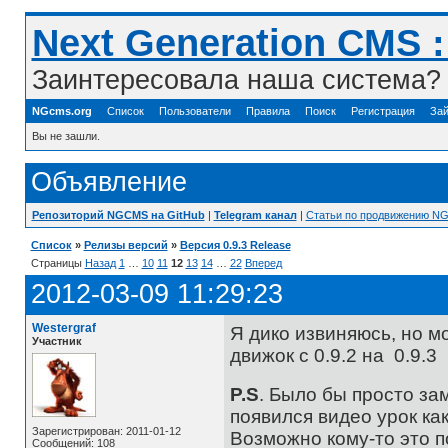
Next Generation CMS 
Заинтересовала наша система? 
NGcms.org
Список
Пользователи
Правила
Поиск
Регистрация
Зай
Вы не зашли.
Объявление
Репозиторий NGCMS на GitHub
|
Telegram канал
|
Статьи по продвижению N
Список
»
Релизы версий
»
Версия 0.9.3 Release
Страницы
Назад
1
…
10
11
12
13
14
…
22
Вперед
2012-03-09 11:29:23
Westergraf
Я дико извиняюсь, но мо
Участник
движок с 0.9.2 на 0.9.3
P.S
. Было бы просто за
появился видео урок ка
Зарегистрирован: 2011-01-12
Возможно кому-то это 
Сообщений: 108