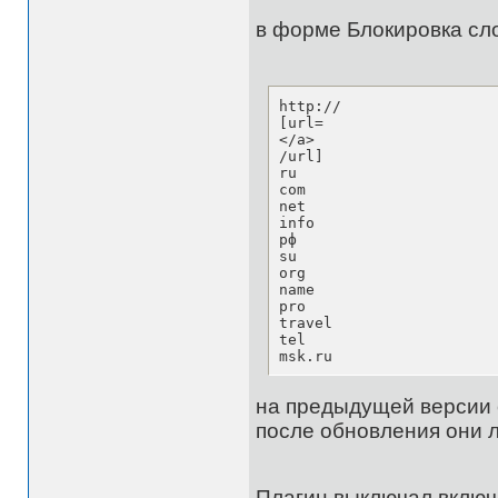
в форме Блокировка сл
http://

[url=

</a>

/url]

ru

com

net

info

рф

su

org

name

pro

travel

tel

msk.ru
на предыдущей версии с
после обновления они л
Плагин выключал включ