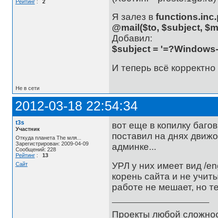
Рейтинг
:
2
Я залез в
functions.inc
@mail($to, $subject, $
Добавил:
$subject = '=?Windows-
И теперь всё корректно
Не в сети
2012-03-18 22:54:34
t3s
вот еще в копилку багов
Участник
поставил на днях движок
Откуда планета The мля...
Зарегистрирован: 2009-04-09
админке...
Сообщений: 228
Рейтинг
:
13
УРЛ у них имеет вид /engi
Сайт
корень сайта и не учиты
работе не мешает, но 
Проекты любой сложнос