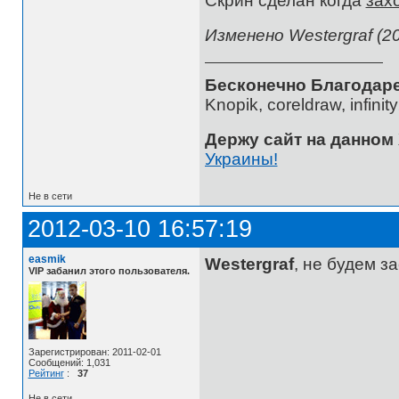
Скрин сделан когда
зах
Изменено Westergraf (20
Бесконечно Благодаре
Knopik, coreldraw, infini
Держу сайт на данном
Украины!
Не в сети
2012-03-10 16:57:19
easmik
Westergraf
, не будем з
VIP забанил этого пользователя.
Зарегистрирован: 2011-02-01
Сообщений: 1,031
Рейтинг
:
37
Не в сети