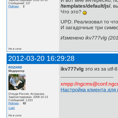
И вот мне интересно, п
Сообщений: 137
/templates/default/js/
, в
Рейтинг
:
2
Что это?
UPD. Реализовал то что
И загадочные три символ
Изменено ikv777vlg (201
Не в сети
2012-03-20 16:29:28
ROZARD
ikv777vlg
это из за utf-
Модератор
xmpp://ngcms@conf.ngc
Настройка клиента для
Откуда Россия, Астрахань
Зарегистрирован: 2008-10-13
Сообщений: 1,523
Рейтинг
:
82
Сайт
Не в сети