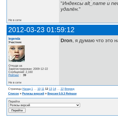
"
Индексы alt_name и ne
удалён.
"
Не в сети
2012-03-23 01:59:12
legenda
Dron
, я думаю что это 
Участник
Откуда ua
Зарегистрирован: 2009-12-22
Сообщений: 2,160
Рейтинг
:
39
Не в сети
Страницы
Назад
1
…
10
11
12
13
14
…
22
Вперед
Список
»
Релизы версий
»
Версия 0.9.3 Release
Перейти