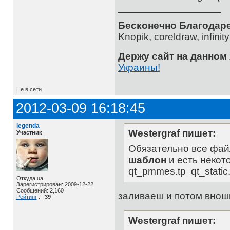
Бесконечно Благодаре
Knopik, coreldraw, infini
Держу сайт на данном
Украины!
Не в сети
2012-03-09 16:18:45
legenda
Westergraf пишет:
Участник
Обязательно все файл
шаблон
и есть некот
qt_pmmes.tp qt_static.t
Откуда ua
Зарегистрирован: 2009-12-22
Сообщений: 2,160
заливаеш и потом внош
Рейтинг
:
39
Westergraf пишет: