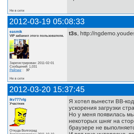
Не в сети
2012-03-19 05:08:33
easmik
t3s
, http://ngdemo.youde
VIP забанил этого пользователя.
Зарегистрирован: 2011-02-01
Сообщений: 1,031
Рейтинг
:
37
Не в сети
2012-03-20 15:37:45
ikv777vlg
Я хотел вынести BB-ко
Участник
ускорения загрузки стр
Но у меня появилась мы
некоторых шняг на стор
браузере не выполняетс
Откуда Волгоград
Зарегистрирован: 2011-10-10