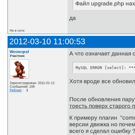
Файл upgrade.php нах
да
Не в сети
2012-03-10 11:00:53
Westergraf
А что означает данная 
Участник
MySQL ERROR [select]: **
Хотя вроде все обновил
Зарегистрирован: 2011-01-12
Сообщений: 108
Рейтинг
:
1
После обновления пару
тоесть поверх старого 
К примеру плагин "comm
версии движка но почем
всего я сделал ошибку 