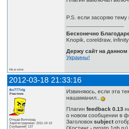
P.S. если засоряю тему
Бесконечно Благодаре
Knopik, coreldraw, infini
Держу сайт на данном
Украины!
Не в сети
2012-03-18 21:33:16
ikv777vlg
Извиняюсь, если эта тем
Участник
нашаманил..
Плагин
feedback 0.13
н
о новом сообщении в ф
Откуда Волгоград
Заголовок
subject
отобр
Зарегистрирован: 2011-10-10
Сообщений: 137
(Хостинг - prosto.1gb.ru)