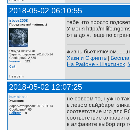
Не в сети
2018-05-02 06:10:55
irbees2008
тебе что просто подсве
Продвинутый чайник ;)
У меня http://mllife.ng
от а до я, еще по стран
жизнь бьёт ключом......,н
Откуда Шахтинск
Зарегистрирован: 2012-03-14
Хаки и Скрипты
|
Беспл
Сообщений: 2,875
Рейтинг
:
121
На Районе - Шахтинск
Сайт
Не в сети
2018-05-02 12:07:25
bumblebee
не совсем то, нужно так
Участник
в левом сайдбаре клика
Зарегистрирован: 2015-01-14
Сообщений: 65
соответствие игр для PC
Рейтинг
:
0
соответствие алфавита 
в алфавите выбор игр т