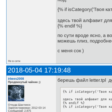
{% if isCategory('Твоя ка
здесь твой алфавит для
{% endif %}
по сути вроде ясно, а в
можешь плиз, подробне
с меня сок )
Не в сети
2018-05-04 17:19:48
irbees2008
берешь файл letter.tpl 
Продвинутый чайник ;)
{% if isCategory('Твоя ка
здесь твой алфавит для ка
{% endif %}

Откуда Шахтинск
{% if isCategory('Твоя ка
Зарегистрирован: 2012-03-14
Сообщений: 2,875