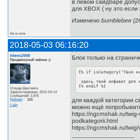
в левом сайдбаре допу
для XBOX ( ну это если п
Изменено bumblebee (20
Не в сети
2018-05-03 06:16:20
irbees2008
Блок только на странич
Продвинутый чайник ;)
{% if isCategory('Твоя ка
 здесь твой алфавит для к
{% endif %}
Откуда Шахтинск
Зарегистрирован: 2012-03-14
Сообщений: 2,875
для каждой категории с
Рейтинг
:
121
Сайт
можно ещё попробыват
https://ngcmshak.ru/twig-
podkategorii.html
https://ngcmshak.ru/twig/