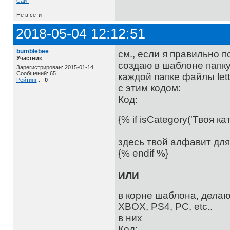
Сайт
Не в сети
2018-05-04 12:12:51
bumblebee
см., если я правильно п
Участник
создаю в шаблоне папку n
Зарегистрирован: 2015-01-14
Сообщений: 65
каждой папке файлы lette
Рейтинг
:
0
с этим кодом:
Код:
{% if isCategory('Твоя ка
здесь твой алфавит для
{% endif %}
ИЛИ
в корне шаблона, делаю 
XBOX, PS4, PC, etc..
в них
Код: