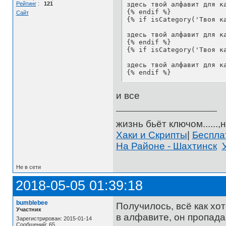
Рейтинг
:
121
здесь твой алфавит для ка
{% endif %}

Сайт
{% if isCategory('Твоя ка
здесь твой алфавит для ка
{% endif %}

{% if isCategory('Твоя ка
здесь твой алфавит для ка
{% endif %}
и все
жизнь бьёт ключом......,н
Хаки и Скрипты
|
Беспл
На Районе - Шахтинск
Не в сети
2018-05-05 01:39:18
bumblebee
Получилось, всё как хо
Участник
в алфавите, он пропадае
Зарегистрирован: 2015-01-14
Сообщений: 65