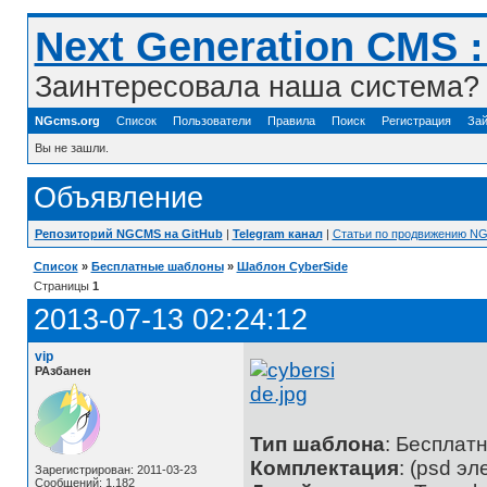
Next Generation CMS 
Заинтересовала наша система? 
NGcms.org
Список
Пользователи
Правила
Поиск
Регистрация
Зай
Вы не зашли.
Объявление
Репозиторий NGCMS на GitHub
|
Telegram канал
|
Статьи по продвижению N
Список
»
Бесплатные шаблоны
»
Шаблон CyberSide
Страницы
1
2013-07-13 02:24:12
vip
РАзбанен
Тип шаблона
: Бесплат
Комплектация
: (psd э
Зарегистрирован: 2011-03-23
Сообщений: 1,182