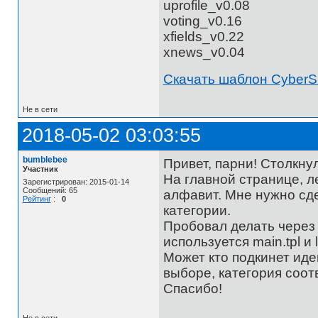
uprofile_v0.08
voting_v0.16
xfields_v0.22
xnews_v0.04
Скачать шаблон CyberS
Не в сети
2018-05-02 03:03:55
bumblebee
Привет, парни! Столкну
Участник
На главной странице, л
Зарегистрирован: 2015-01-14
Сообщений: 65
алфавит. Мне нужно сд
Рейтинг
:
0
категории.
Пробовал делать через 
используется main.tpl и le
Может кто подкинет иде
выборе, категория соот
Спасибо!