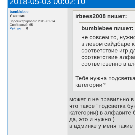
2018-05-03 00:02:10
bumblebee
irbees2008 пишет:
Участник
Зарегистрирован: 2015-01-14
Сообщений: 65
bumblebee пишет:
Рейтинг
:
0
не совсем то, нужн
в левом сайдбаре к
соответствие игр д
соответствие алфав
соответсвенно в ал
Тебе нужна подсветка
категории?
может я не правильно в
что такое "подсветка б
категории) в алфавите б
да, это и нужно )
в админке у меня такие 