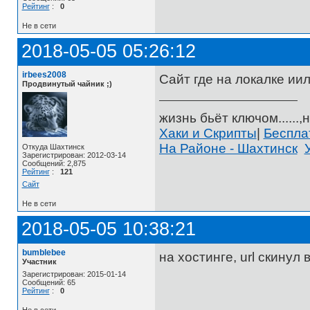
Рейтинг
:
0
Не в сети
2018-05-05 05:26:12
irbees2008
Сайт где на локалке ии
Продвинутый чайник ;)
жизнь бьёт ключом......,н
Хаки и Скрипты
|
Беспл
На Районе - Шахтинск
Откуда Шахтинск
Зарегистрирован: 2012-03-14
Сообщений: 2,875
Рейтинг
:
121
Сайт
Не в сети
2018-05-05 10:38:21
bumblebee
на хостинге, url скинул 
Участник
Зарегистрирован: 2015-01-14
Сообщений: 65
Рейтинг
:
0