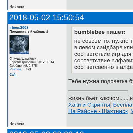
Не в сети
2018-05-02 15:50:54
irbees2008
bumblebee пишет:
Продвинутый чайник ;)
не совсем то, нужно т
в левом сайдбаре кли
соответствие игр для 
Откуда Шахтинск
соответствие алфавит
Зарегистрирован: 2012-03-14
Сообщений: 2,875
соответсвенно в алфа
Рейтинг
:
121
Сайт
Тебе нужна подсветка б
жизнь бьёт ключом......,н
Хаки и Скрипты
|
Беспл
На Районе - Шахтинск
Не в сети