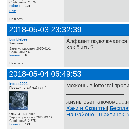
Сообщений: 2,875
Рейтинг
:
121
Сайт
Не в сети
2018-05-03 23:32:39
bumblebee
Алфавит подключается в 
Участник
Как быть ?
Зарегистрирован: 2015-01-14
Сообщений: 65
Рейтинг
:
0
Не в сети
2018-05-04 06:49:53
irbees2008
Можешь в letter.tpl про
Продвинутый чайник ;)
жизнь бьёт ключом......,н
Хаки и Скрипты
|
Беспл
На Районе - Шахтинск
Откуда Шахтинск
Зарегистрирован: 2012-03-14
Сообщений: 2,875
Рейтинг
:
121