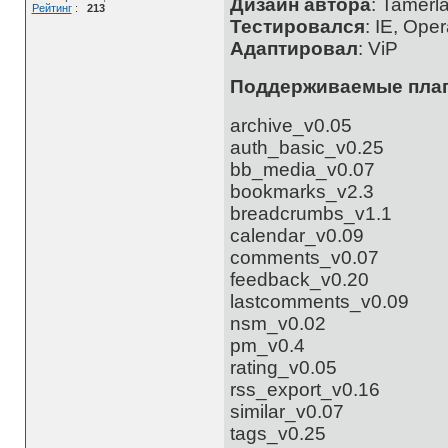
Дизайн автора
: Tamerl
Рейтинг
:
213
Тестировался
: IE, Ope
Адаптировал
: ViP
Поддерживаемые пла
archive_v0.05
auth_basic_v0.25
bb_media_v0.07
bookmarks_v2.3
breadcrumbs_v1.1
calendar_v0.09
comments_v0.07
feedback_v0.20
lastcomments_v0.09
nsm_v0.02
pm_v0.4
rating_v0.05
rss_export_v0.16
similar_v0.07
tags_v0.25