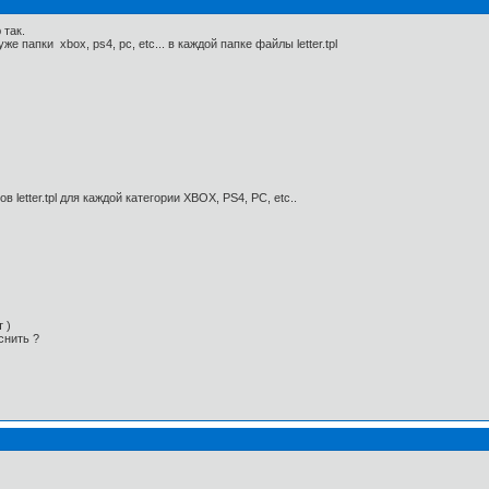
 так.
е папки xbox, ps4, pc, etc... в каждой папке файлы letter.tpl
letter.tpl для каждой категории XBOX, PS4, PC, etc..
 )
снить ?