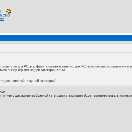
.....
 NGCMS
ows
гории игры для PC, в алфавите соответствие игр для PC, если кликаю по категории игр
ите выбор игр только для категории XBOX.
те для новостей, текущей категории?
аюсь..
 (точнее содержание выбранной категории) в алфавите будет соответствовать кликнутой 