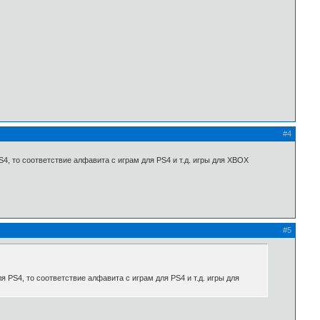
#4
S4, то соответствие алфавита с играм для PS4 и т.д. игры для XBOX
#5
я PS4, то соответствие алфавита с играм для PS4 и т.д. игры для