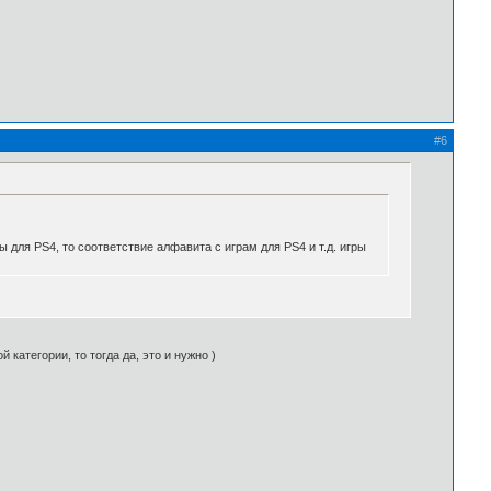
#6
ы для PS4, то соответствие алфавита с играм для PS4 и т.д. игры
категории, то тогда да, это и нужно )