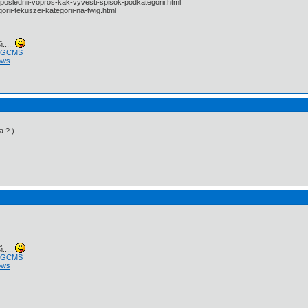
-poslednii-vopros-kak-vyvesti-spisok-podkategorii.html
rii-tekuszei-kategorii-na-twig.html
.....
 NGCMS
ows
 ? )
.....
 NGCMS
ows