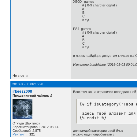
XBOX games
# ( 0-9 charcter digital )
A
B
C
и т.д.
PS4 games
# ( 0-9 charcter digital )
A
B
C
и т.д.
в левом сайдбаре допустим кликаю на XB
Изменено bumblebee (2018-05-03 00:04:0
Не в сети
2018-05-03 06:16:20
irbees2008
Блок только на страничке определенной 
Продвинутый чайник ;)
{% if isCategory('Твоя к
 здесь твой алфавит для 
{% endif %}
Откуда Шахтинск
Зарегистрирован: 2012-03-14
для каждой категории свой блок
Сообщений: 2,875
можно ещё попробывать с
Рейтинг
:
121