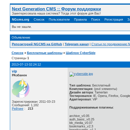
Next Generation CMS :: Форум поддержки
Заинтересовала наша система? Тогда этот форум для Вас!
NGcms.org
Список
Пользователи
Правила
Поиск
Регистрация
З
Вы не зашли.
Объявление
Репозиторий NGCMS на GitHub
|
Telegram канал
|
Статьи по продвижению
Список
»
Бесплатные шаблоны
»
Шаблон CyberSide
Страницы
1
2013-07-13 02:24:12
vip
РАзбанен
Тип шаблона
: Бесплатный
Комплектация
: (psd элементы)
Дизайн автора
: Tamerlan
Тестировался
: IE, Opera, Firefox, Goog
Адаптировал
: ViP
Зарегистрирован: 2011-03-23
Сообщений: 1,182
Поддерживаемые плагины
:
Рейтинг
:
213
archive_v0.05
auth_basic_v0.25
bb_media_v0.07
bookmarks_v2.3
breadcrumbs_v1.1