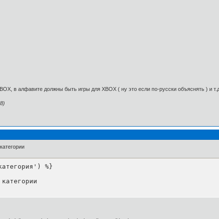
OX, в алфавите должны быть игры для XBOX ( ну это если по-русски объяснять ) и т.д.
8)
категории
атегория') %}

категории
