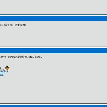
 letter.tpl (алфавит)
 просто инклюд заменить этим кодом
.....
 NGCMS
ows