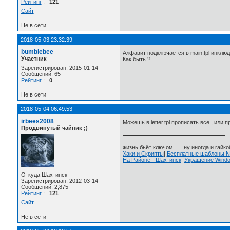
Рейтинг
:
121
Сайт
Не в сети
2018-05-03 23:32:39
bumblebee
Алфавит подключается в main.tpl инклюдом
Участник
Как быть ?
Зарегистрирован: 2015-01-14
Сообщений: 65
Рейтинг
:
0
Не в сети
2018-05-04 06:49:53
irbees2008
Можешь в letter.tpl прописать все , или
Продвинутый чайник ;)
жизнь бьёт ключом......,ну иногда и гайкой
Хаки и Скрипты
|
Бесплатные шаблоны
На Районе - Шахтинск
Украшение Wind
Откуда Шахтинск
Зарегистрирован: 2012-03-14
Сообщений: 2,875
Рейтинг
:
121
Сайт
Не в сети