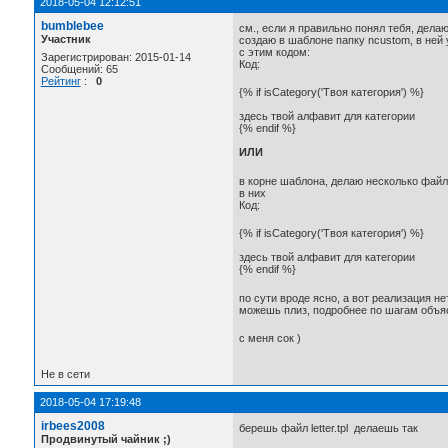
2018-05-04 12:12:51
bumblebee
см., если я правильно понял тебя, делаю
Участник
создаю в шаблоне папку ncustom, в ней уж
с этим кодом:
Зарегистрирован: 2015-01-14
Код:
Сообщений: 65
Рейтинг
:
0
{% if isCategory('Твоя категория') %}
здесь твой алфавит для категории
{% endif %}
ИЛИ
в корне шаблона, делаю несколько файлов 
в них
Код:
{% if isCategory('Твоя категория') %}
здесь твой алфавит для категории
{% endif %}
по сути вроде ясно, а вот реализация нет
можешь плиз, подробнее по шагам объя
с меня сок )
Не в сети
2018-05-04 17:19:48
irbees2008
берешь файл letter.tpl делаешь так
Продвинутый чайник ;)