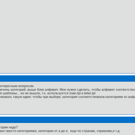
 интересным вопросом.
речень категорий, выше блок алфавит. Мне нужно сделать, чтобы алфавит соответство
аблоны... но не вышло, т.к. используется main.tpl и letter.tpl
лизвать такую идею: чтобы при выборе, категория соответствовала категориям из алф
гории надо?
вано просто категориями, категории от а до я, еще по странам, сериалам,и т.д.