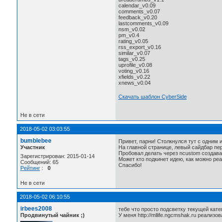
calendar_v0.09
comments_v0.07
feedback_v0.20
lastcomments_v0.09
nsm_v0.02
pm_v0.4
rating_v0.05
rss_export_v0.16
similar_v0.07
tags_v0.25
uprofile_v0.08
voting_v0.16
xfields_v0.22
xnews_v0.04
Скачать шаблон CyberSide
Не в сети
2018-05-02 03:03:55
bumblebee
Привет, парни! Столкнулся тут с одним
Участник
На главной странице, левый сайдбар пе
Пробовал делать через ncustom создавая ш
Зарегистрирован: 2015-01-14
Может кто подкинет идею, как можно реа
Сообщений: 65
Спасибо!
Рейтинг
:
0
Не в сети
2018-05-02 06:10:55
irbees2008
тебе что просто подсветку текущей кате
Продвинутый чайник ;)
У меня http://mllife.ngcmshak.ru реализо