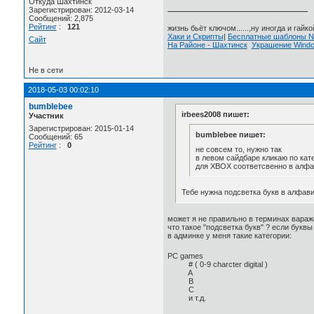
Откуда Шахтинск
Зарегистрирован: 2012-03-14
Сообщений: 2,875
Рейтинг
:
121
жизнь бьёт ключом......,ну иногда и гайкой
Хаки и Скрипты
|
Бесплатные шаблоны
Сайт
На Районе - Шахтинск
Украшение Wind
Не в сети
2018-05-03 00:02:10
bumblebee
irbees2008 пишет:
Участник
Зарегистрирован: 2015-01-14
bumblebee пишет:
Сообщений: 65
Рейтинг
:
0
не совсем то, нужно так
в левом сайдбаре кликаю по кате
для XBOX соответсвенно в алфав
Тебе нужна подсветка букв в алфави
может я не правильно в терминах вараж
что такое "подсветка букв" ? если буквы
в админке у меня такие категории:
PC games
# ( 0-9 charcter digital )
A
B
C
и т.д.