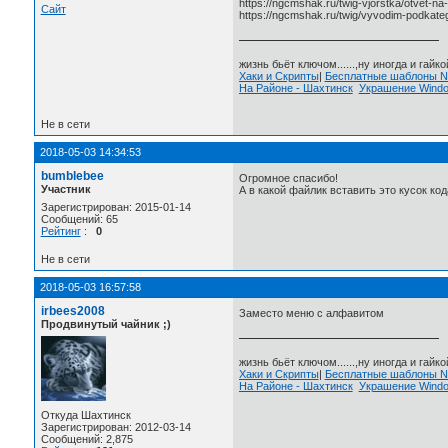
https://ngcmshak.ru/twig-vjorstka/otvet-na
Сайт
https://ngcmshak.ru/twig/vyvodim-podkatego
жизнь бьёт ключом......,ну иногда и гайкой
Хаки и Скрипты
|
Бесплатные шаблоны
На Районе - Шахтинск
Украшение Wind
Не в сети
2018-05-03 14:34:53
bumblebee
Огромное спасибо!
Участник
А в какой файлик вставить это кусок кода
Зарегистрирован: 2015-01-14
Сообщений: 65
Рейтинг
:
0
Не в сети
2018-05-03 16:57:58
irbees2008
Заместо меню с алфавитом
Продвинутый чайник ;)
жизнь бьёт ключом......,ну иногда и гайкой
Хаки и Скрипты
|
Бесплатные шаблоны
На Районе - Шахтинск
Украшение Wind
Откуда Шахтинск
Зарегистрирован: 2012-03-14
Сообщений: 2,875