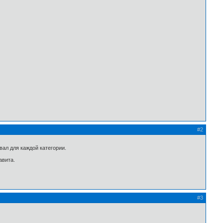
#2
вал для каждой категории.
авита.
#3