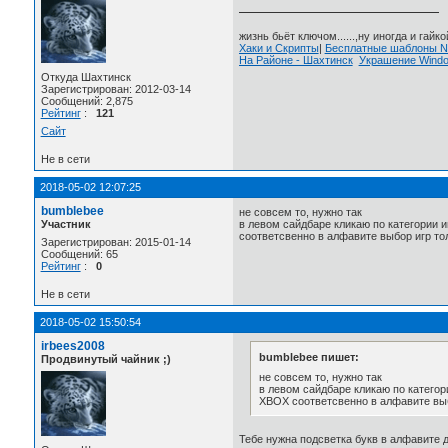
жизнь бьёт ключом......,ну иногда и гайкой
Хаки и Скрипты
|
Бесплатные шаблоны
На Районе - Шахтинск
Украшение Wind
Откуда Шахтинск
Зарегистрирован: 2012-03-14
Сообщений: 2,875
Рейтинг
:
121
Сайт
Не в сети
2018-05-02 12:07:25
bumblebee
не совсем то, нужно так
Участник
в левом сайдбаре кликаю по категории и
соответсвенно в алфавите выбор игр то
Зарегистрирован: 2015-01-14
Сообщений: 65
Рейтинг
:
0
Не в сети
2018-05-02 15:50:54
irbees2008
bumblebee пишет:
Продвинутый чайник ;)
не совсем то, нужно так
в левом сайдбаре кликаю по категори
XBOX соответсвенно в алфавите выб
Тебе нужна подсветка букв в алфавите д