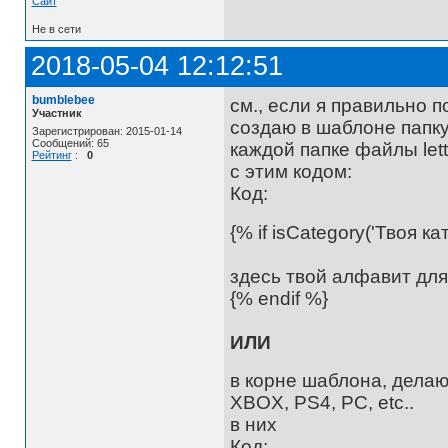
Сайт
Не в сети
2018-05-04 12:12:51
bumblebee
см., если я правильно п
Участник
создаю в шаблоне папку n
Зарегистрирован: 2015-01-14
Сообщений: 65
каждой папке файлы lette
Рейтинг
:
0
с этим кодом:
Код:
{% if isCategory('Твоя ка
здесь твой алфавит для
{% endif %}
ИЛИ
в корне шаблона, делаю 
XBOX, PS4, PC, etc..
в них
Код: