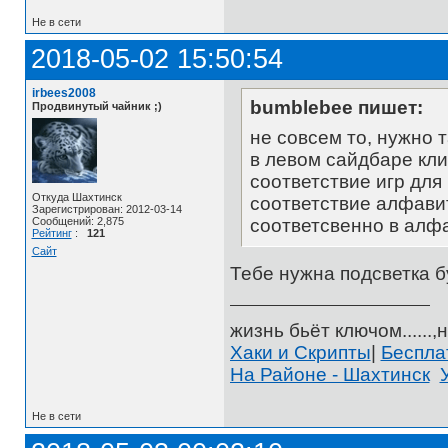
Не в сети
2018-05-02 15:50:54
irbees2008
bumblebee пишет:
Продвинутый чайник ;)
не совсем то, нужно т
в левом сайдбаре кли
соответствие игр для 
Откуда Шахтинск
соответствие алфавит
Зарегистрирован: 2012-03-14
Сообщений: 2,875
соответсвенно в алфа
Рейтинг
:
121
Сайт
Тебе нужна подсветка б
жизнь бьёт ключом......,н
Хаки и Скрипты
|
Беспл
На Районе - Шахтинск
Не в сети