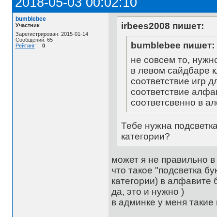
2018-05-03 00:02:10
bumblebee
irbees2008 пишет:
Участник
Зарегистрирован: 2015-01-14
Сообщений: 65
bumblebee пишет:
Рейтинг
:
0
не совсем то, нужн
в левом сайдбаре к
соответствие игр д
соответствие алфав
соответсвенно в ал
Тебе нужна подсветка
категории?
может я не правильно в
что такое "подсветка б
категории) в алфавите б
да, это и нужно )
в админке у меня такие 