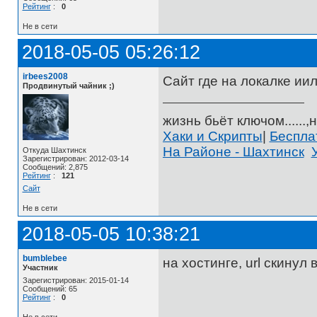
Рейтинг
:
0
Не в сети
2018-05-05 05:26:12
irbees2008
Сайт где на локалке ии
Продвинутый чайник ;)
жизнь бьёт ключом......,н
Хаки и Скрипты
|
Беспл
На Районе - Шахтинск
Откуда Шахтинск
Зарегистрирован: 2012-03-14
Сообщений: 2,875
Рейтинг
:
121
Сайт
Не в сети
2018-05-05 10:38:21
bumblebee
на хостинге, url скинул 
Участник
Зарегистрирован: 2015-01-14
Сообщений: 65
Рейтинг
:
0