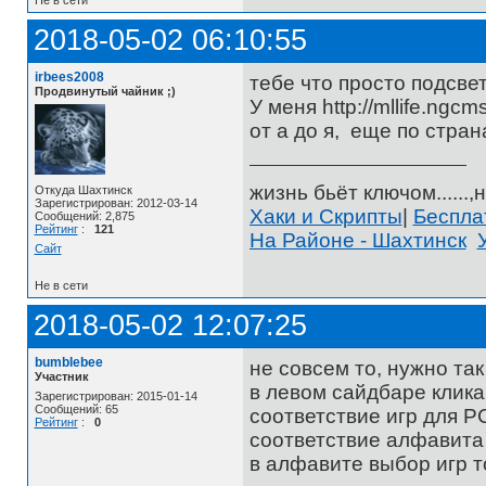
Не в сети
2018-05-02 06:10:55
irbees2008
тебе что просто подсве
Продвинутый чайник ;)
У меня http://mllife.ng
от а до я, еще по стран
жизнь бьёт ключом......,н
Откуда Шахтинск
Зарегистрирован: 2012-03-14
Хаки и Скрипты
|
Беспл
Сообщений: 2,875
Рейтинг
:
121
На Районе - Шахтинск
Сайт
Не в сети
2018-05-02 12:07:25
bumblebee
не совсем то, нужно так
Участник
в левом сайдбаре клика
Зарегистрирован: 2015-01-14
Сообщений: 65
соответствие игр для PC
Рейтинг
:
0
соответствие алфавита 
в алфавите выбор игр т