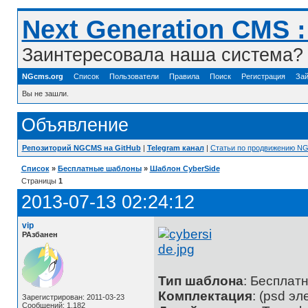
Next Generation CMS 
Заинтересовала наша система? 
NGcms.org
Список
Пользователи
Правила
Поиск
Регистрация
Зай
Вы не зашли.
Объявление
Репозиторий NGCMS на GitHub
|
Telegram канал
|
Статьи по продвижению N
Список
»
Бесплатные шаблоны
»
Шаблон CyberSide
Страницы
1
2013-07-13 02:24:12
vip
РАзбанен
Тип шаблона
: Бесплат
Комплектация
: (psd э
Зарегистрирован: 2011-03-23
Сообщений: 1,182