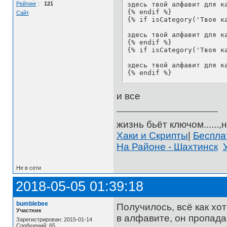
Рейтинг
:
121
здесь твой алфавит для ка
{% endif %}

Сайт
{% if isCategory('Твоя ка
здесь твой алфавит для ка
{% endif %}

{% if isCategory('Твоя ка
здесь твой алфавит для ка
{% endif %}
и все
жизнь бьёт ключом......,н
Хаки и Скрипты
|
Беспл
На Районе - Шахтинск
Не в сети
2018-05-05 01:39:18
bumblebee
Получилось, всё как хо
Участник
в алфавите, он пропадае
Зарегистрирован: 2015-01-14
Сообщений: 65