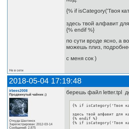
{% if isCategory('Твоя ка
здесь твой алфавит для
{% endif %}
по сути вроде ясно, а в
можешь плиз, подробне
с меня сок )
Не в сети
2018-05-04 17:19:48
irbees2008
берешь файл letter.tpl 
Продвинутый чайник ;)
{% if isCategory('Твоя ка
здесь твой алфавит для ка
{% endif %}

Откуда Шахтинск
{% if isCategory('Твоя ка
Зарегистрирован: 2012-03-14
Сообщений: 2,875