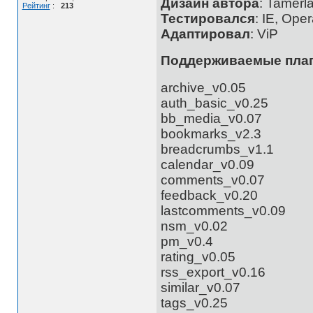
Дизайн автора
: Tamerl
Рейтинг
:
213
Тестировался
: IE, Ope
Адаптировал
: ViP
Поддерживаемые пла
archive_v0.05
auth_basic_v0.25
bb_media_v0.07
bookmarks_v2.3
breadcrumbs_v1.1
calendar_v0.09
comments_v0.07
feedback_v0.20
lastcomments_v0.09
nsm_v0.02
pm_v0.4
rating_v0.05
rss_export_v0.16
similar_v0.07
tags_v0.25