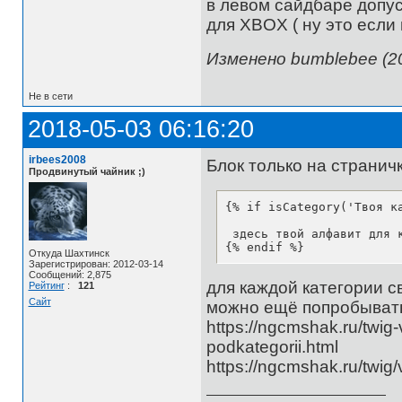
в левом сайдбаре допу
для XBOX ( ну это если п
Изменено bumblebee (20
Не в сети
2018-05-03 06:16:20
irbees2008
Блок только на странич
Продвинутый чайник ;)
{% if isCategory('Твоя ка
 здесь твой алфавит для к
{% endif %}
Откуда Шахтинск
Зарегистрирован: 2012-03-14
Сообщений: 2,875
для каждой категории с
Рейтинг
:
121
Сайт
можно ещё попробыват
https://ngcmshak.ru/twig-
podkategorii.html
https://ngcmshak.ru/twig/