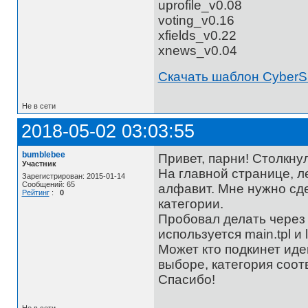
uprofile_v0.08
voting_v0.16
xfields_v0.22
xnews_v0.04
Скачать шаблон CyberS
Не в сети
2018-05-02 03:03:55
bumblebee
Привет, парни! Столкну
Участник
На главной странице, л
Зарегистрирован: 2015-01-14
Сообщений: 65
алфавит. Мне нужно сд
Рейтинг
:
0
категории.
Пробовал делать через 
используется main.tpl и le
Может кто подкинет иде
выборе, категория соот
Спасибо!