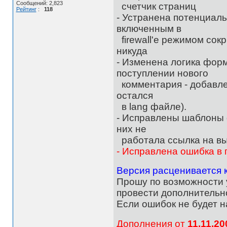
Сообщений: 2,823
счетчик страниц
Рейтинг
:
118
- Устранена потенциаль
включенным в
firewall'е режимом со
никуда
- Изменена логика фор
поступлении нового
комментария - добавле
остался
в lang файле).
- Исправлены шаблоны de
них не
работала ссылка на вы
- Исправлена ошибка в
Версия расценивается 
Прошу по возможности 
провести дополнительн
Если ошибок не будет н
Дополнения от
11.11.20