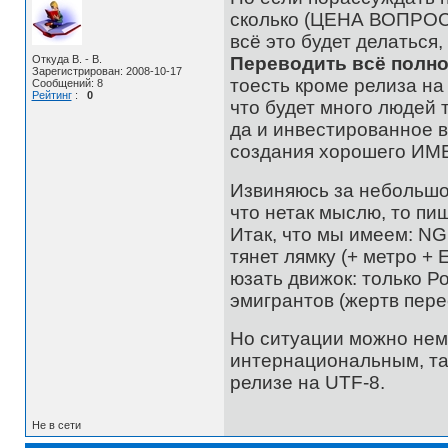
сколько (ЦЕНА ВОПРОСА)
всё это будет делаться,
Откуда B. - B.
Переводить всё полно
Зарегистрирован: 2008-10-17
тоесть кроме релиза на
Сообщений: 8
Рейтинг
:
0
что будет много людей 
да и инвестированное в
создания хорошего ИМ
Извиняюсь за небольшо
что нетак мыслю, то пи
Итак, что мы имеем: N
тянет лямку (+ метро + 
юзать движок: только Р
эмигрантов (жертв пере
Но ситуации можно нем
интернациональным, та
релизе на UTF-8.
Не в сети