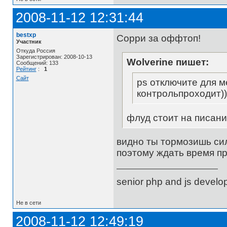
2008-11-12 12:31:44
bestxp
Сорри за оффтоп!
Участник
Откуда Россия
Зарегистрирован: 2008-10-13
Wolverine пишет:
Сообщений: 133
Рейтинг
:
1
Сайт
ps отключите для м
контрольпроходит))
флуд стоит на писани
видно ты тормозишь сил
поэтому ждать время пр
senior php and js develo
Не в сети
2008-11-12 12:49:19