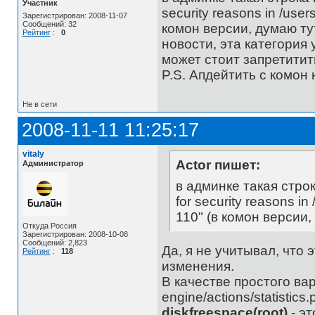
Участник
security reasons in /users
Зарегистрирован: 2008-11-07
Сообщений: 32
комон версии, думаю ту
Рейтинг
:
0
новости, эта категория 
может стоит запретитит
P.S. Апдейтить с комон
Не в сети
2008-11-11 11:25:17
vitaly
Actor пишет:
Администратор
в админке такая строк
for security reasons in
110" (в комон версии,
Откуда Россия
Зарегистрирован: 2008-10-08
Сообщений: 2,823
Да, я не учитывал, что
Рейтинг
:
118
изменения.
В качестве простого ва
engine/actions/statistic
diskfreespace(root)
- эт