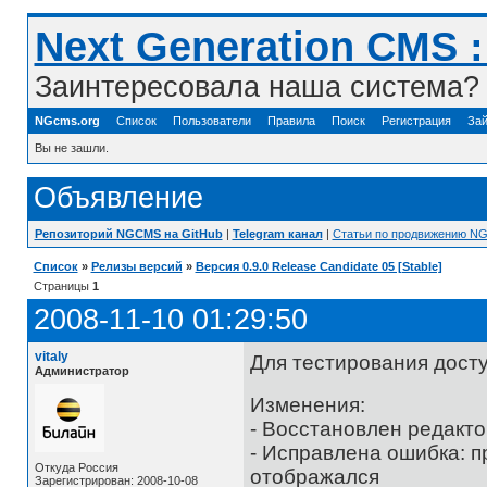
Next Generation CMS 
Заинтересовала наша система? 
NGcms.org
Список
Пользователи
Правила
Поиск
Регистрация
Зай
Вы не зашли.
Объявление
Репозиторий NGCMS на GitHub
|
Telegram канал
|
Статьи по продвижению N
Список
»
Релизы версий
»
Версия 0.9.0 Release Candidate 05 [Stable]
Страницы
1
2008-11-10 01:29:50
vitaly
Для тестирования дост
Администратор
Изменения:
- Восстановлен редакт
- Исправлена ошибка: п
Откуда Россия
отображался
Зарегистрирован: 2008-10-08