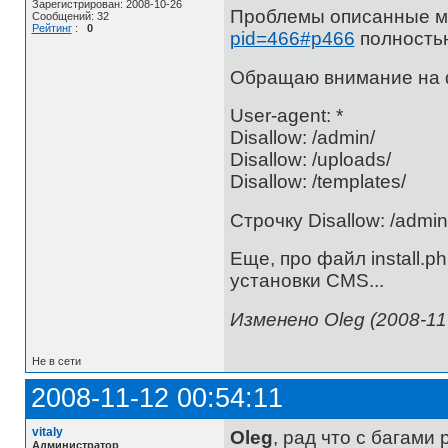
Зарегистрирован: 2008-10-26
Проблемы описанные м
Сообщений: 32
Рейтинг
:
0
pid=466#p466
полностью
Обращаю внимание на ф
User-agent: *
Disallow: /admin/
Disallow: /uploads/
Disallow: /templates/
Строчку Disallow: /admin
Еще, про файл install.
установки CMS...
Изменено Oleg (2008-11-
Не в сети
2008-11-12 00:54:11
vitaly
Oleg
, рад что с багами
Администратор