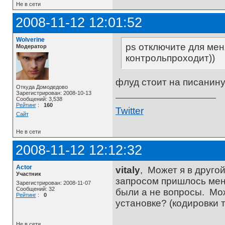
Не в сети
2008-11-12 12:01:52
Wolverine
ps отключите для мен
Модератор
контрольпроходит))
флуд стоит на писанину
Откуда Домодедово
Зарегистрирован: 2008-10-13
Сообщений: 3,538
Рейтинг
:
160
Twitter
Сайт
Не в сети
2008-11-12 12:12:32
Actor
vitaly
, Может я в друго
Участник
запросом пришлось меня
Зарегистрирован: 2008-11-07
Сообщений: 32
были а не вопросы. Мож
Рейтинг
:
0
установке? (кодировки 
Не в сети