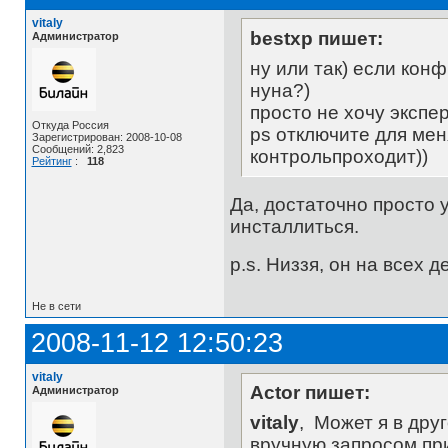
vitaly
bestxp пишет:
Администратор
ну или так) если конф
нуна?)
просто не хочу экспе
Откуда Россия
ps отключите для мен
Зарегистрирован: 2008-10-08
Сообщений: 2,823
контрольпроходит))
Рейтинг
:
118
Да, достаточно просто 
инсталлиться.
p.s. Низзя, он на всех д
Не в сети
2008-11-12 12:50:23
vitaly
Actor пишет:
Администратор
vitaly
, Может я в дру
вручную запросом при