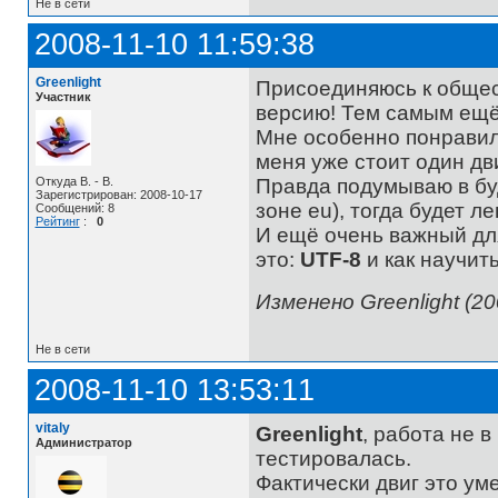
Не в сети
2008-11-10 11:59:38
Greenlight
Присоединяюсь к общест
Участник
версию! Тем самым ещё
Мне особенно понрави
меня уже стоит один дви
Откуда B. - B.
Правда подумываю в бу
Зарегистрирован: 2008-10-17
зоне eu), тогда будет ле
Сообщений: 8
Рейтинг
:
0
И ещё очень важный дл
это:
UTF-8
и как научить
Изменено Greenlight (20
Не в сети
2008-11-10 13:53:11
vitaly
Greenlight
, работа не в
Администратор
тестировалась.
Фактически двиг это ум