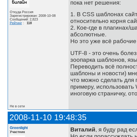
пока нет решения:
Откуда Россия
1. В CSS шаблонах сайт
Зарегистрирован: 2008-10-08
Сообщений: 2,823
относительно корня сайт
Рейтинг
:
118
2. Кое-где в плагинах/
абсолютные.
Но это уже всё рабочие
UTF-8 - это очень болез
зоопарка шаблонов, язы
Переводить всё полност
шаблоны и новости) мне
что можно сделать для п
примеру, использовать
иноговую страничку, от
Не в сети
2008-11-10 19:48:35
Greenlight
Виталий
, я буду рад е
Участник
Но если порассуждать на