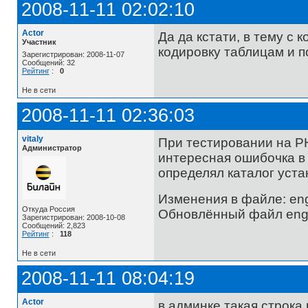
2008-11-11 02:02:10
Actor
Да да кстати, в тему с 
Участник
кодировку таблицам и п
Зарегистрирован: 2008-11-07
Сообщений: 32
Рейтинг
:
0
Не в сети
2008-11-11 02:36:03
vitaly
При тестировании на PH
Администратор
интересная ошибочка в 
определял каталог уста
Изменения в файле: engin
Откуда Россия
Обновлённый файл engine
Зарегистрирован: 2008-10-08
Сообщений: 2,823
Рейтинг
:
118
Не в сети
2008-11-11 08:04:19
Actor
в админке такая строка в