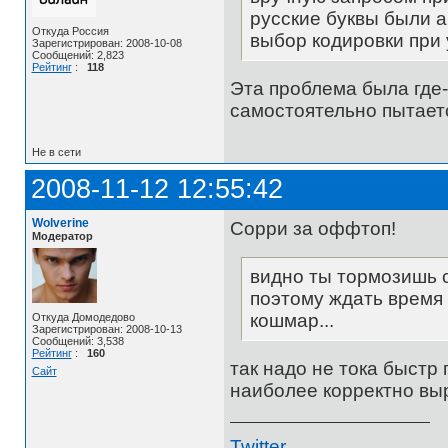
русские буквы были а
Откуда Россия
выбор кодировки при 
Зарегистрирован: 2008-10-08
Сообщений: 2,823
Рейтинг
:
118
Эта проблема была где-т
самостоятельно пытает
Не в сети
2008-11-12 12:55:42
Wolverine
Сорри за оффтоп!
Модератор
видно ты тормозишь с
поэтому ждать время
кошмар...
Откуда Домодедово
Зарегистрирован: 2008-10-13
Сообщений: 3,538
Рейтинг
:
160
так надо не тока быстр 
Сайт
наиболее корректно выр
Twitter