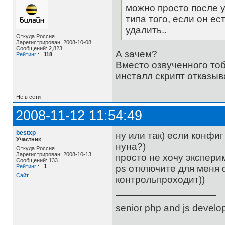
можно просто после у
типа того, если он ес
удалить..
Откуда Россия
Зарегистрирован: 2008-10-08
Сообщений: 2,823
А зачем?
Рейтинг
:
118
Вместо озвученного тоб
инсталл скрипт отказыв
Не в сети
2008-11-12 11:54:49
bestxp
ну или так) если конфиг
Участник
нуна?)
Откуда Россия
Зарегистрирован: 2008-10-13
просто не хочу эксперим
Сообщений: 133
Рейтинг
:
1
ps отключите для меня 
Сайт
контрольпроходит))
senior php and js develo