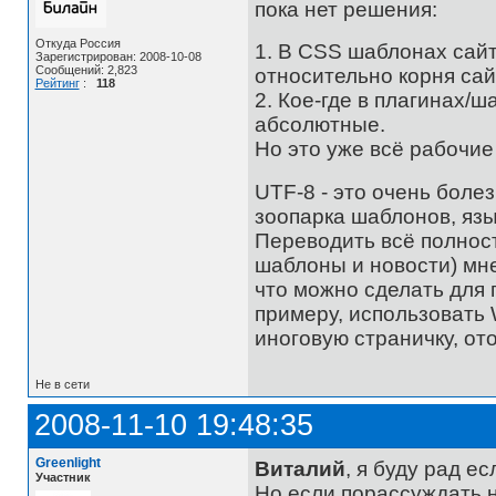
пока нет решения:
Откуда Россия
1. В CSS шаблонах сайт
Зарегистрирован: 2008-10-08
Сообщений: 2,823
относительно корня сайт
Рейтинг
:
118
2. Кое-где в плагинах/
абсолютные.
Но это уже всё рабочие
UTF-8 - это очень болез
зоопарка шаблонов, язы
Переводить всё полност
шаблоны и новости) мне
что можно сделать для п
примеру, использовать
иноговую страничку, от
Не в сети
2008-11-10 19:48:35
Greenlight
Виталий
, я буду рад е
Участник
Но если порассуждать на