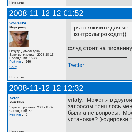
Не в сети
2008-11-12 12:01:52
Wolverine
ps отключите для мен
Модератор
контрольпроходит))
флуд стоит на писанину
Откуда Домодедово
Зарегистрирован: 2008-10-13
Сообщений: 3,538
Рейтинг
:
160
Twitter
Сайт
Не в сети
2008-11-12 12:12:32
Actor
vitaly
, Может я в друго
Участник
запросом пришлось меня
Зарегистрирован: 2008-11-07
Сообщений: 32
были а не вопросы. Мож
Рейтинг
:
0
установке? (кодировки 
Не в сети