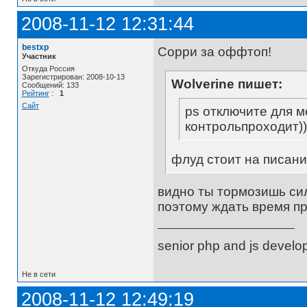
2008-11-12 12:31:44
bestxp
Сорри за оффтоп!
Участник
Откуда Россия
Зарегистрирован: 2008-10-13
Wolverine пишет:
Сообщений: 133
Рейтинг
:
1
Сайт
ps отключите для м
контрольпроходит))
флуд стоит на писани
видно ты тормозишь сил
поэтому ждать время пр
senior php and js develo
Не в сети
2008-11-12 12:49:19