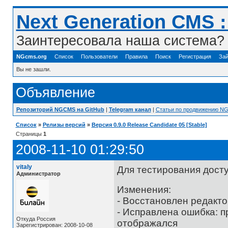
Next Generation CMS 
Заинтересовала наша система? 
NGcms.org
Список
Пользователи
Правила
Поиск
Регистрация
Зай
Вы не зашли.
Объявление
Репозиторий NGCMS на GitHub
|
Telegram канал
|
Статьи по продвижению N
Список
»
Релизы версий
»
Версия 0.9.0 Release Candidate 05 [Stable]
Страницы
1
2008-11-10 01:29:50
vitaly
Для тестирования дост
Администратор
Изменения:
- Восстановлен редакт
- Исправлена ошибка: п
Откуда Россия
отображался
Зарегистрирован: 2008-10-08