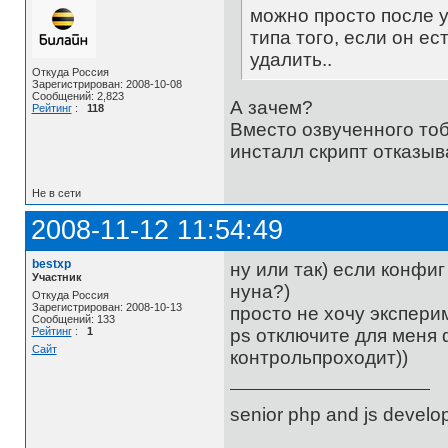
можно просто после у
типа того, если он ес
удалить..
Откуда Россия
Зарегистрирован: 2008-10-08
Сообщений: 2,823
А зачем?
Рейтинг
:
118
Вместо озвученного тоб
инсталл скрипт отказыв
Не в сети
2008-11-12 11:54:49
bestxp
ну или так) если конфиг
Участник
нуна?)
Откуда Россия
Зарегистрирован: 2008-10-13
просто не хочу эксперим
Сообщений: 133
Рейтинг
:
1
ps отключите для меня 
Сайт
контрольпроходит))
senior php and js develo