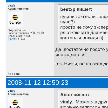
vitaly
bestxp пишет:
Администратор
ну или так) если конф
нуна?)
просто не хочу экспе
Откуда Россия
ps отключите для мен
Зарегистрирован: 2008-10-08
Сообщений: 2,823
контрольпроходит))
Рейтинг
:
118
Да, достаточно просто 
инсталлиться.
p.s. Низзя, он на всех д
Не в сети
2008-11-12 12:50:23
vitaly
Actor пишет:
Администратор
vitaly
, Может я в дру
вручную запросом при