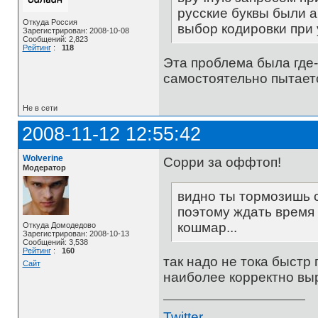
русские буквы были а
Откуда Россия
выбор кодировки при 
Зарегистрирован: 2008-10-08
Сообщений: 2,823
Рейтинг
:
118
Эта проблема была где-т
самостоятельно пытает
Не в сети
2008-11-12 12:55:42
Wolverine
Сорри за оффтоп!
Модератор
видно ты тормозишь с
поэтому ждать время
кошмар...
Откуда Домодедово
Зарегистрирован: 2008-10-13
Сообщений: 3,538
Рейтинг
:
160
так надо не тока быстр 
Сайт
наиболее корректно выр
Twitter