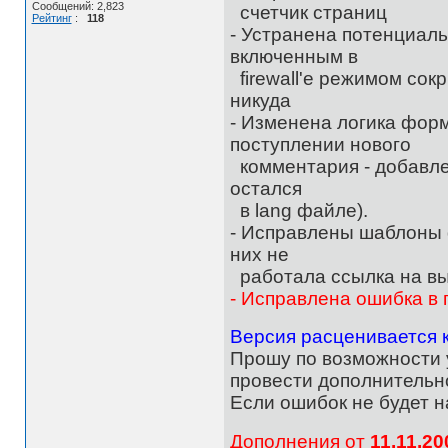
Сообщений: 2,823
счетчик страниц
Рейтинг
:
118
- Устранена потенциаль
включенным в
firewall'е режимом со
никуда
- Изменена логика фор
поступлении нового
комментария - добавле
остался
в lang файле).
- Исправлены шаблоны de
них не
работала ссылка на вы
- Исправлена ошибка в
Версия расценивается 
Прошу по возможности 
провести дополнительн
Если ошибок не будет н
Дополнения от
11.11.20