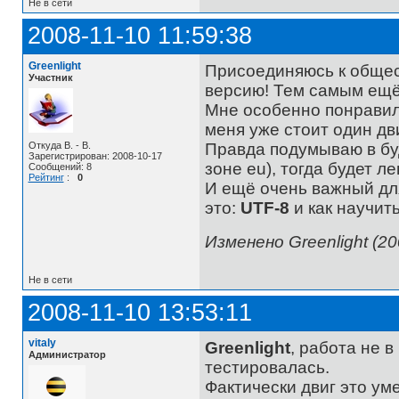
Не в сети
2008-11-10 11:59:38
Greenlight
Присоединяюсь к общест
Участник
версию! Тем самым ещё
Мне особенно понрави
меня уже стоит один дви
Откуда B. - B.
Правда подумываю в бу
Зарегистрирован: 2008-10-17
зоне eu), тогда будет ле
Сообщений: 8
Рейтинг
:
0
И ещё очень важный дл
это:
UTF-8
и как научить
Изменено Greenlight (20
Не в сети
2008-11-10 13:53:11
vitaly
Greenlight
, работа не в
Администратор
тестировалась.
Фактически двиг это ум