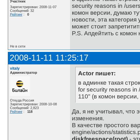
Участник
security reasons in /users
Зарегистрирован: 2008-11-07
Сообщений: 32
комон версии, думаю ту
Рейтинг
:
0
новости, эта категория 
может стоит запретитит
P.S. Апдейтить с комон
Не в сети
2008-11-11 11:25:17
vitaly
Actor пишет:
Администратор
в админке такая строк
for security reasons in
110" (в комон версии,
Откуда Россия
Зарегистрирован: 2008-10-08
Сообщений: 2,823
Да, я не учитывал, что
Рейтинг
:
118
изменения.
В качестве простого ва
engine/actions/statistic
diskfreespace(root)
- эт