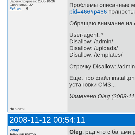
Зарегистрирован: 2008-10-26
Проблемы описанные м
Сообщений: 32
Рейтинг
:
0
pid=466#p466
полностью
Обращаю внимание на ф
User-agent: *
Disallow: /admin/
Disallow: /uploads/
Disallow: /templates/
Строчку Disallow: /admin
Еще, про файл install.
установки CMS...
Изменено Oleg (2008-11-
Не в сети
2008-11-12 00:54:11
vitaly
Oleg
, рад что с багами
Администратор