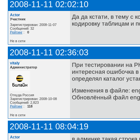
2008-11-11 02:02:10
Actor
Да да кстати, в тему с 
Участник
кодировку таблицам и п
Зарегистрирован: 2008-11-07
Сообщений: 32
Рейтинг
:
0
Не в сети
2008-11-11 02:36:03
vitaly
При тестировании на PH
Администратор
интересная ошибочка в 
определял каталог уста
Изменения в файле: engin
Откуда Россия
Обновлённый файл engine
Зарегистрирован: 2008-10-08
Сообщений: 2,823
Рейтинг
:
118
Не в сети
2008-11-11 08:04:19
Actor
в админке такая строка в