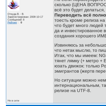
сколько (ЦЕНА ВОПРОСА)
всё это будет делаться,
Откуда B. - B.
Переводить всё полно
Зарегистрирован: 2008-10-17
тоесть кроме релиза на
Сообщений: 8
Рейтинг
:
0
что будет много людей 
да и инвестированное в
создания хорошего ИМ
Извиняюсь за небольшо
что нетак мыслю, то пи
Итак, что мы имеем: N
тянет лямку (+ метро + 
юзать движок: только Р
эмигрантов (жертв пере
Но ситуации можно нем
интернациональным, та
релизе на UTF-8.
Не в сети