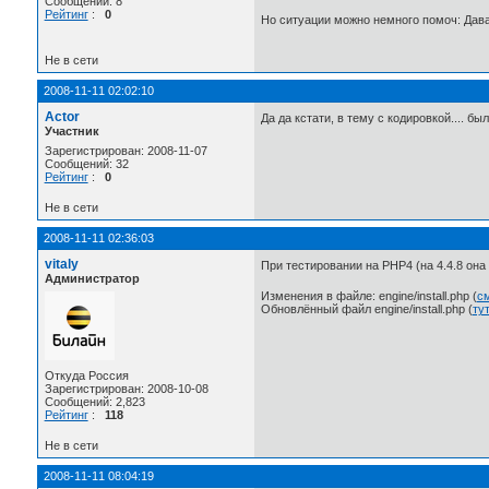
Сообщений: 8
Рейтинг
:
0
Но ситуации можно немного помоч: Дава
Не в сети
2008-11-11 02:02:10
Actor
Да да кстати, в тему с кодировкой.... 
Участник
Зарегистрирован: 2008-11-07
Сообщений: 32
Рейтинг
:
0
Не в сети
2008-11-11 02:36:03
vitaly
При тестировании на PHP4 (на 4.4.8 она
Администратор
Изменения в файле: engine/install.php (
см
Обновлённый файл engine/install.php (
ту
Откуда Россия
Зарегистрирован: 2008-10-08
Сообщений: 2,823
Рейтинг
:
118
Не в сети
2008-11-11 08:04:19