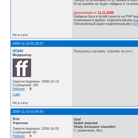
Прошу по возможности установить верси
Если ошибок не будет найдено в течении
Дополнения от
11.11.2008
Найдена бага в install скрипте на PHP ве
Изменения в файле: engine/install.php (
см
Обновлённый файл engine/install.php (
ту
Не в сети
2008-11-10 02:39:37
d7p4x
Пользуясь случаем, спасибо за svn )
Модератор
Зарегистрирован: 2008-10-13
Сообщений: 199
Рейтинг
:
8
Сайт
Не в сети
2008-11-10 02:44:50
Box
Ура!
Участник
Stable версия!
Vitaly, большое спасибо!
Зарегистрирован: 2008-10-28
С уважением, Box.
Сообщений: 82
Рейтинг
:
0