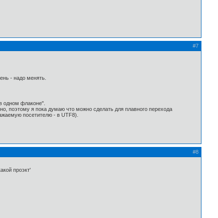
#7
ень - надо менять.
в одном флаконе".
но, поэтому я пока думаю что можно сделать для плавного перехода
ражаемую посетителю - в UTF8).
#8
акой проэкт'