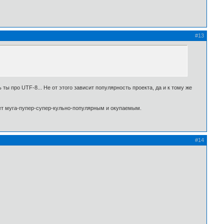
#13
ты про UTF-8... Не от этого зависит популярность проекта, да и к тому же
нет муга-пупер-супер-кульно-популярным и окупаемым.
#14