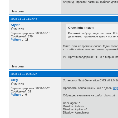
Апгрейд - простой заменой файлов движ
Не в сети
2008-11-11 11:37:45
Styler
Greenlight пишет:
Участник
Виталий
, я буду рад если тема UTF
Зарегистрирован: 2008-10-13
да и инвестированное время постеп
Сообщений: 279
Рейтинг
:
11
Опять только громкие слова. Один говор
что тебе сейчас мешает инвестировать
P.S Против поддержки UTF-8 я в принци
Не в сети
2008-11-12 00:50:27
Oleg
Установил Next Generation CMS v0.9.0 St
Участник
Проблемы описанные мною в здесь:
htt
Зарегистрирован: 2008-10-26
Сообщений: 32
Рейтинг
:
0
Обращаю внимание на файл robots.txt
User-agent: *
Disallow: /admin/
Disallow: /uploads/
Disallow: /templates/