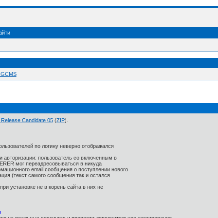
айти
 NGCMS
0 Release Candidate 05
(
ZIP
).
ользователей по логину неверно отображался
и авторизации: пользователь со включенным в
ERER мог переадресовываться в никуда
мационного email сообщения о поступлении нового
ия (текст самого сообщения так и остался
 при установке не в корень сайта в них не
я