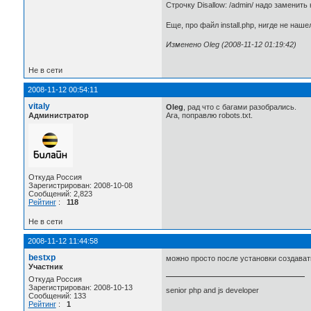
Строчку Disallow: /admin/ надо заменить н
Еще, про файл install.php, нигде не наш
Изменено Oleg (2008-11-12 01:19:42)
Не в сети
2008-11-12 00:54:11
vitaly
Oleg
, рад что с багами разобрались.
Администратор
Ага, поправлю robots.txt.
Откуда Россия
Зарегистрирован: 2008-10-08
Сообщений: 2,823
Рейтинг
:
118
Не в сети
2008-11-12 11:44:58
bestxp
можно просто после установки создавать 
Участник
Откуда Россия
Зарегистрирован: 2008-10-13
senior php and js developer
Сообщений: 133
Рейтинг
:
1