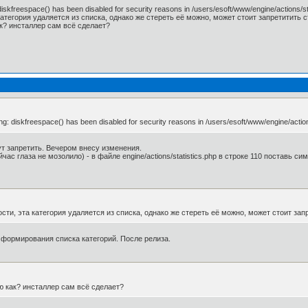
skfreespace() has been disabled for security reasons in /users/esoft/www/engine/actions/s
категория удаляется из списка, однако же стереть её можно, может стоит запретитить с
ак? инсталлер сам всё сделает?
: diskfreespace() has been disabled for security reasons in /users/esoft/www/engine/actio
ут запретить. Вечером внесу изменения.
час глаза не мозолило) - в файле engine/actions/statistics.php в строке 110 поставь си
сти, эта категория удаляется из списка, однако же стереть её можно, может стоит зап
формирования списка категорий. После релиза.
ию как? инсталлер сам всё сделает?