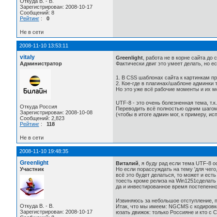
Откуда B. - B.
Зарегистрирован: 2008-10-17
Сообщений: 8
Рейтинг
:
0
Не в сети
2008-11-10 13:53:11
vitaly
Greenlight
, работа не в корне сайта до
Администратор
Фактически двиг это умеет делать, но е
1. В CSS шаблонах сайта к картинкам пр
2. Кое-где в плагинах/шаблоне админки
Но это уже всё рабочие моменты и их м
UTF-8 - это очень болезненная тема, т.
Откуда Россия
Переводить всё полностью одним шагом 
Зарегистрирован: 2008-10-08
(чтобы в итоге админ мог, к примеру, 
Сообщений: 2,823
Рейтинг
:
118
Не в сети
2008-11-10 19:48:35
Greenlight
Виталий
, я буду рад если тема UTF-8 о
Участник
Но если порассуждать на тему 'для чего
всё это будет делаться, то может и ест
тоесть кроме релиза на Win1251сделать 
да и инвестированное время постепенно
Извиняюсь за небольшое отступление, п
Откуда B. - B.
Итак, что мы имеем: NGCMS с кодировко
Зарегистрирован: 2008-10-17
юзать движок: только Россияне и кто с