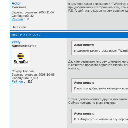
Actor
в админке такая строка висит "Warning: di
Участник
при добавлении категории новости, эта 
P.S. Апдейтить с комон на эту версию к
Зарегистрирован: 2008-11-07
Сообщений: 32
Рейтинг
:
0
Не в сети
2008-11-11 11:25:17
vitaly
Actor пишет:
Администратор
в админке такая строка висит "Warning
Да, я не учитывал, что эту функцию мог
В качестве простого варианта (чтобы сей
warning.
Откуда Россия
Зарегистрирован: 2008-10-08
Сообщений: 2,823
Рейтинг
:
118
Actor пишет:
И вот при добавлении категории ново
Я там сделаю немного другой механизм 
Сейчас трогать не вижу смысла.
Actor пишет:
P.S. Апдейтить с комон на эту верс