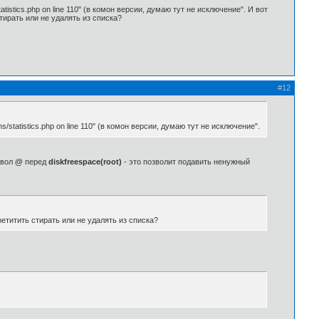
tatistics.php on line 110" (в комон версии, думаю тут не исключение". И вот
тирать или не удалять из списка?
#12
ns/statistics.php on line 110" (в комон версии, думаю тут не исключение".
мвол
@
перед
diskfreespace(root)
- это позволит подавить ненужный
ретитить стирать или не удалять из списка?