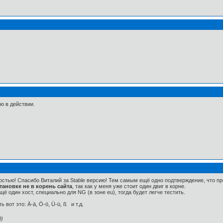
ю в действии.
стью! Спасибо Виталий за Stable версию! Тем самым ещё одно подтверждение, что пр
тановке не в корень сайта
, так как у меня уже стоит один двиг в корне.
один хост, специально для NG (в зоне eu), тогда будет легче тестить.
 вот это: Ä-ä, Ö-ö, Ü-ü, ß и т.д.
0)