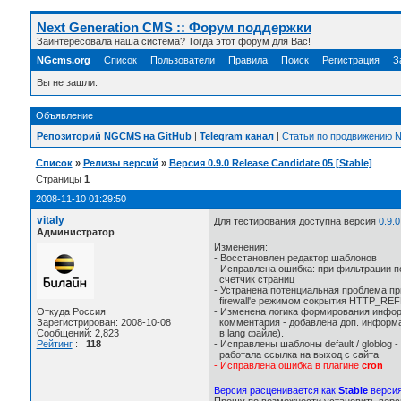
Next Generation CMS :: Форум поддержки
Заинтересовала наша система? Тогда этот форум для Вас!
NGcms.org
Список
Пользователи
Правила
Поиск
Регистрация
З
Вы не зашли.
Объявление
Репозиторий NGCMS на GitHub
|
Telegram канал
|
Статьи по продвижению
Список
»
Релизы версий
»
Версия 0.9.0 Release Candidate 05 [Stable]
Страницы
1
2008-11-10 01:29:50
vitaly
Для тестирования доступна версия
0.9.
Администратор
Изменения:
- Восстановлен редактор шаблонов
- Исправлена ошибка: при фильтрации п
счетчик страниц
- Устранена потенциальная проблема пр
firewall'е режимом сокрытия HTTP_REF
- Изменена логика формирования инфор
Откуда Россия
комментария - добавлена доп. информац
Зарегистрирован: 2008-10-08
в lang файле).
Сообщений: 2,823
- Исправлены шаблоны default / globlog -
Рейтинг
:
118
работала ссылка на выход с сайта
- Исправлена ошибка в плагине
cron
Версия расценивается как
Stable
верси