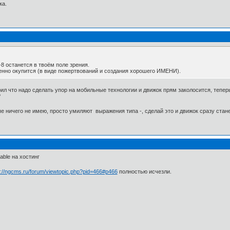
ка.
-8 останется в твоём поле зрения.
енно окупится (в виде пожертвований и создания хорошего ИМЕНИ).
ил что надо сделать упор на мобильные технологии и движок прям заколосится, теперь 
?
пе ничего не имею, просто умиляют выражения типа -, сделай это и движок сразу ста
able на хостинг
p://ngcms.ru/forum/viewtopic.php?pid=466#p466
полностью исчезли.