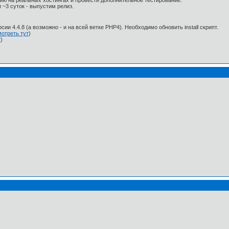
ю на реальных хостингах и провести дополнительное тестирование.
 ~3 суток - выпустим релиз.
рсии 4.4.8 (а возможно - и на всей ветке PHP4). Необходимо обновить install скрипт.
отреть тут
)
т
)