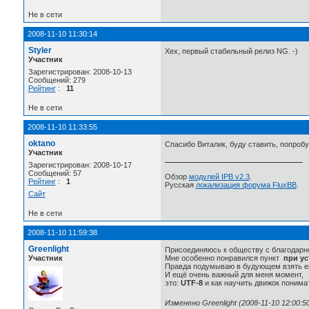
Не в сети
2008-11-10 11:30:14
Styler
Хех, первый стабильный релиз NG. -)
Участник
Зарегистрирован: 2008-10-13
Сообщений: 279
Рейтинг
:
11
Не в сети
2008-11-10 11:33:55
oktano
Спасибо Виталик, буду ставить, попробу
Участник
Зарегистрирован: 2008-10-17
Сообщений: 57
Обзор
модулей IPB v2.3
.
Рейтинг
:
1
Русская
локализация форума FluxBB
.
Сайт
Не в сети
2008-11-10 11:59:38
Greenlight
Присоединяюсь к обществу с благодарно
Участник
Мне особенно понравился пункт
при ус
Правда подумываю в будующем взять ещё 
И ещё очень важный для меня момент,
это:
UTF-8
и как научить движок понимать
Изменено Greenlight (2008-11-10 12:00:5