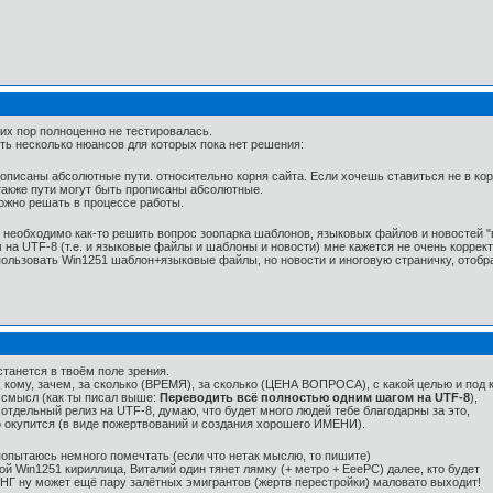
 сих пор полноценно не тестировалась.
сть несколько нюансов для которых пока нет решения:
описаны абсолютные пути. относительно корня сайта. Если хочешь ставиться не в кор
 также пути могут быть прописаны абсолютные.
ожно решать в процессе работы.
к. необходимо как-то решить вопрос зоопарка шаблонов, языковых файлов и новостей "
на UTF-8 (т.е. и языковые файлы и шаблоны и новости) мне кажется не очень коррект
использовать Win1251 шаблон+языковые файлы, но новости и иноговую страничку, отоб
станется в твоём поле зрения.
, кому, зачем, за сколько (ВРЕМЯ), за сколько (ЦЕНА ВОПРОСА), с какой целью и под к
ь смысл (как ты писал выше:
Переводить всё полностью одним шагом на UTF-8
),
отдельный релиз на UTF-8, думаю, что будет много людей тебе благодарны за это,
 окупится (в виде пожертвований и создания хорошего ИМЕНИ).
опытаюсь немного помечтать (если что нетак мыслю, то пишите)
й Win1251 кириллица, Виталий один тянет лямку (+ метро + EeePC) далее, кто будет
 СНГ ну может ещё пару залётных эмигрантов (жертв перестройки) маловато выходит!