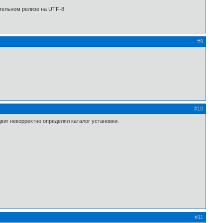
тельном релизе на UTF-8.
#9
#10
виг некорректно определял каталог установки.
#11