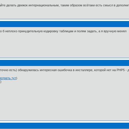
йте делать движок интернациональным, таким образом всётаки есть смысл в дополни
было б неплохо принудительную кодировку таблицам и полям задать, а я вручную менял
 точно есть) обнаружилась интересная ошибочка в инсталлере, которой нет на PHP5 - д
отреть тут
)
т
)