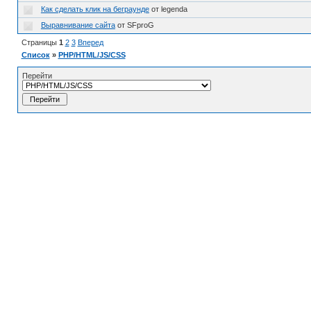
Как сделать клик на беграунде
от legenda
Выравнивание сайта
от SFproG
Страницы
1
2
3
Вперед
Список
»
PHP/HTML/JS/CSS
Перейти