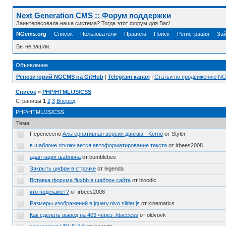
Next Generation CMS :: Форум поддержки
Заинтересовала наша система? Тогда этот форум для Вас!
NGcms.org
Список
Пользователи
Правила
Поиск
Регистрация
Зай
Вы не зашли.
Объявление
Репозиторий NGCMS на GitHub
|
Telegram канал
|
Статьи по продвижению N
Список
»
PHP/HTML/JS/CSS
Страницы
1
2
3
Вперед
PHP/HTML/JS/CSS
Тема
Перенесено
Альтернативная версия движка - Kerno
от Styler
в шаблоне отключается автоформатирование текста
от irbees2008
адаптация шаблона
от bumblebee
Закрыть цифри в строчке
от legenda
Вставка форума fluxbb в шаблон сайта
от bloodic
кто подскажет?
от irbees2008
Размеры изображений в jquery.nivo.slider.js
от kinematics
Как сделать вывод на 403 через .htaccess
от oldvovk