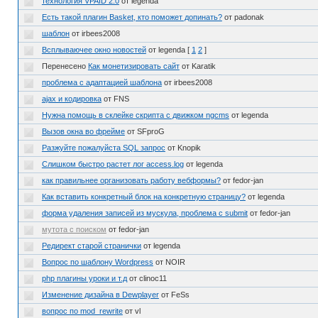
технология VPAID 2.0
от legenda
Есть такой плагин Basket, кто поможет допинать?
от padonak
шаблон
от irbees2008
Всплываючее окно новостей
от legenda
[
1
2
]
Перенесено
Как монетизировать сайт
от Karatik
проблема с адаптацией шаблона
от irbees2008
ajax и кодировка
от FNS
Нужна помощь в склейке скрипта с движком ngcms
от legenda
Вызов окна во фрейме
от SFproG
Разжуйте пожалуйста SQL запрос
от Knopik
Слишком быстро растет лог access.log
от legenda
как правильнее организовать работу вебформы?
от fedor-jan
Как вставить конкретный блок на конкретную страницу?
от legenda
форма удаления записей из мускула, проблема с submit
от fedor-jan
мутота с поиском
от fedor-jan
Редирект старой странички
от legenda
Вопрос по шаблону Wordpress
от NOIR
php плагины уроки и т.д
от clinoc11
Изменение дизайна в Dewplayer
от FeSs
вопрос по mod_rewrite
от vl