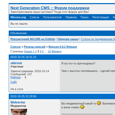
Next Generation CMS :: Форум поддержки
Заинтересовала наша система? Тогда этот форум для Вас!
NGcms.org
Список
Пользователи
Правила
Поиск
Регистрация
З
Вы не зашли.
Объявление
Репозиторий NGCMS на GitHub
|
Telegram канал
|
Статьи по продвижению
Список
»
Релизы версий
»
Версия 0.9.2 Release
Страницы
Назад
1
2
3
4
5
…
10
Вперед
2010-10-25 19:31:14
oldvovk
Я на что-то претендовал?
Участник
Чем с высоты поплевывать - сделай пр
Зарегистрирован: 2010-10-14
Сообщений: 137
Рейтинг
:
1
Сайт
Не в сети
2010-10-25 21:29:56
Wolverine
Вы неадекватный какой-то
Выложили р
Модератор
в меня плюют