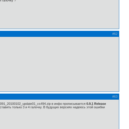
4 галочку ?
#62
#63
 ng_091_20100102_update01_cs494.zip в инфо прописывается
0.9.1 Release
тавить только 3 и 4 галочку. В будущих версиях надеюсь этой ошибки