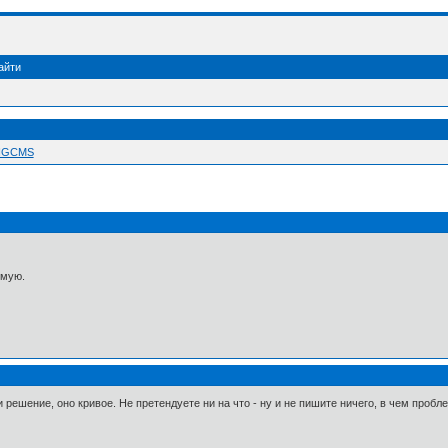
айти
 NGCMS
ямую.
ешение, оно кривое. Не претендуете ни на что - ну и не пишите ничего, в чем проблем