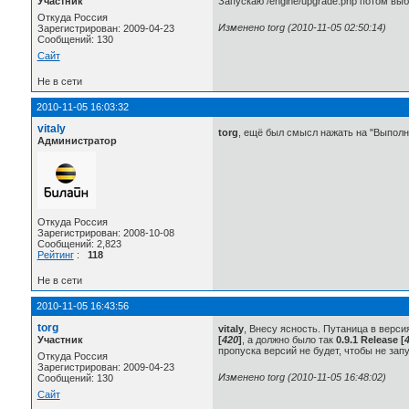
Участник
Запускаю /engine/upgrade.php потом выб
Откуда Россия
Изменено torg (2010-11-05 02:50:14)
Зарегистрирован: 2009-04-23
Сообщений: 130
Сайт
Не в сети
2010-11-05 16:03:32
vitaly
torg
, ещё был смысл нажать на "Выполни
Администратор
Откуда Россия
Зарегистрирован: 2008-10-08
Сообщений: 2,823
Рейтинг
:
118
Не в сети
2010-11-05 16:43:56
torg
vitaly
, Внесу ясность. Путаница в верси
Участник
[
420
]
, а должно было так
0.9.1 Release [
пропуска версий не будет, чтобы не зап
Откуда Россия
Зарегистрирован: 2009-04-23
Изменено torg (2010-11-05 16:48:02)
Сообщений: 130
Сайт