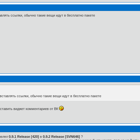
авлять ссылки, обычно такие вещи идут в бесплатно пакете
 вставлять ссылки, обычно такие вещи идут в бесплатно пакете
поставить виджет комментариев от ВК
новлял
0.9.1 Release [420]
в
0.9.2 Release [SVN646]
?