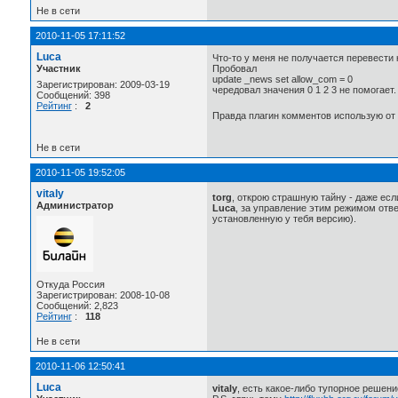
Не в сети
2010-11-05 17:11:52
Luca
Что-то у меня не получается перевести 
Участник
Пробовал
update _news set allow_com = 0
Зарегистрирован: 2009-03-19
чередовал значения 0 1 2 3 не помогает
Сообщений: 398
Рейтинг
:
2
Правда плагин комментов использую от
Не в сети
2010-11-05 19:52:05
vitaly
torg
, открою страшную тайну - даже есл
Администратор
Luca
, за управление этим режимом отве
установленную у тебя версию).
Откуда Россия
Зарегистрирован: 2008-10-08
Сообщений: 2,823
Рейтинг
:
118
Не в сети
2010-11-06 12:50:41
Luca
vitaly
, есть какое-либо тупорное решен