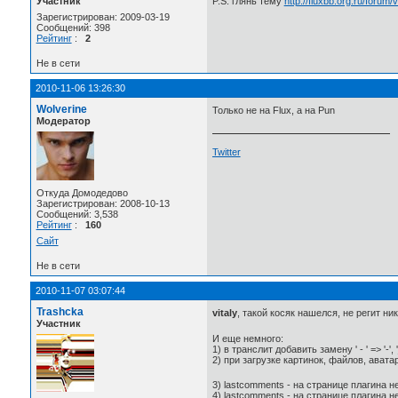
Участник
P.S. глянь тему
http://fluxbb.org.ru/forum
Зарегистрирован: 2009-03-19
Сообщений: 398
Рейтинг
:
2
Не в сети
2010-11-06 13:26:30
Wolverine
Только не на Flux, а на Pun
Модератор
Twitter
Откуда Домодедово
Зарегистрирован: 2008-10-13
Сообщений: 3,538
Рейтинг
:
160
Сайт
Не в сети
2010-11-07 03:07:44
Trashcka
vitaly
, такой косяк нашелся, не регит ник
Участник
И еще немного:
1) в транслит добавить замену ' - ' => '-'
2) при загрузке картинок, файлов, ават
3) lastcomments - на странице плагина н
4) lastcomments - на странице плагина 