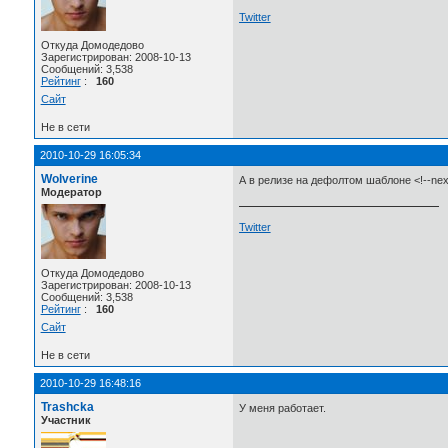
Twitter
Откуда Домодедово
Зарегистрирован: 2008-10-13
Сообщений: 3,538
Рейтинг
:
160
Сайт
Не в сети
2010-10-29 16:05:34
Wolverine
А в релизе на дефолтом шаблоне <!--next
Модератор
Twitter
Откуда Домодедово
Зарегистрирован: 2008-10-13
Сообщений: 3,538
Рейтинг
:
160
Сайт
Не в сети
2010-10-29 16:48:16
Trashcka
У меня работает.
Участник