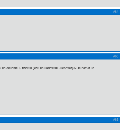
#64
#65
 ты не обновишь плагин (или не наложишь необходимые патчи на
#66