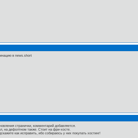
инацию в news.short
новления странички, комментарий добавляется.
л, на дефолтном также. Стоит на фри-хосте.
Подскажите как исправить, ибо собираюсь у них покупать хостинг!