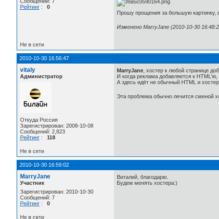
Сообщений: 7
Рейтинг
:
0
Прошу прощения за большую картинку, в
Изменено MarryJane (2010-10-30 16:48:2
Не в сети
2010-10-30 16:56:47
vitaly
MarryJane
, хостер к любой странице до
Администратор
И когда реклама добавляется к HTML'ю, 
А здесь идёт не обычный HTML и хостер
Эта проблема обычно лечится сменой х
Откуда Россия
Зарегистрирован: 2008-10-08
Сообщений: 2,823
Рейтинг
:
118
Не в сети
2010-10-30 16:59:02
MarryJane
Виталий, благодарю.
Участник
Будем менять хостера:)
Зарегистрирован: 2010-10-30
Сообщений: 7
Рейтинг
:
0
Не в сети