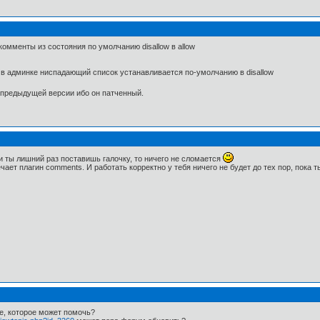
комменты из состояния по умолчанию disallow в allow
. в админке ниспадающий список устанавливается по-умолчанию в disallow
 предыдущей версии ибо он патченный.
и ты лишний раз поставишь галочку, то ничего не сломается
чает плагин comments. И работать корректно у тебя ничего не будет до тех пор, пока
ие, которое может помочь?