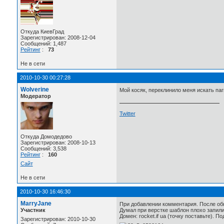
Откуда КиевГрад
Зарегистрирован: 2008-12-04
Сообщений: 1,487
Рейтинг
:
73
Не в сети
2010-10-30 00:27:28
Wolverine
Мой косяк, переклинило меня искать паг
Модератор
Twitter
Откуда Домодедово
Зарегистрирован: 2008-10-13
Сообщений: 3,538
Рейтинг
:
160
Сайт
Не в сети
2010-10-30 16:46:30
MarryJane
При добавлении комментария. После об
Участник
Думал при верстке шаблон плохо запили
Домен: rocket.if ua (точку поставьте). 
Зарегистрирован: 2010-10-30