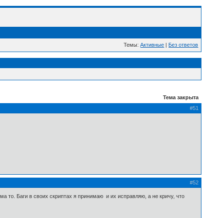
Темы:
Активные
|
Без ответов
Тема закрыта
#51
#52
а то. Баги в своих скриптах я принимаю и их исправляю, а не кричу, что