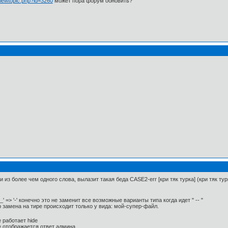
/viewtopic.php?id=3260
может пора форум обновить?
и из более чем одного слова, вылазит такая беда CASE2-err [кри тяк турка] (кри тяк турк
, '_' => '-' конечно это не заменит все возможные варианты типа когда идет " -- "
ар замена на тире происходит только у вида: мой-супер-файл.
е работает hide
не отображается ответ админа