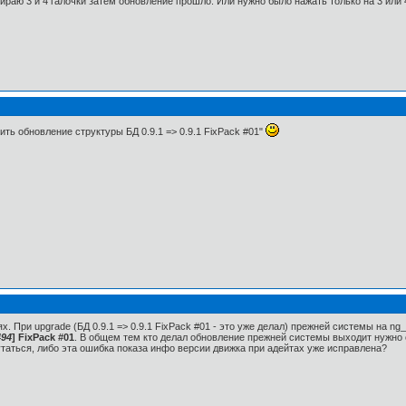
ираю 3 и 4 галочки затем обновление прошло. Или нужно было нажать только на 3 или 
ть обновление структуры БД 0.9.1 => 0.9.1 FixPack #01"
ях. При upgrade (БД 0.9.1 => 0.9.1 FixPack #01 - это уже делал) прежней системы на
494
] FixPack #01
. В общем тем кто делал обновление прежней системы выходит нужно с
утаться, либо эта ошибка показа инфо версии движка при адейтах уже исправлена?