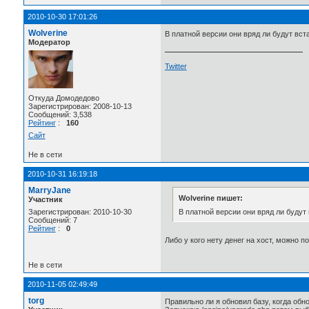
2010-10-30 17:01:26
Wolverine
В платной версии они вряд ли будут вст
Модератор
Twitter
Откуда Домодедово
Зарегистрирован: 2008-10-13
Сообщений: 3,538
Рейтинг
:
160
Сайт
Не в сети
2010-10-31 16:19:18
MarryJane
Wolverine пишет:
Участник
В платной версии они вряд ли будут
Зарегистрирован: 2010-10-30
Сообщений: 7
Рейтинг
:
0
Либо у кого нету денег на хост, можно 
Не в сети
2010-11-05 02:49:49
torg
Правильно ли я обновил базу, когда об