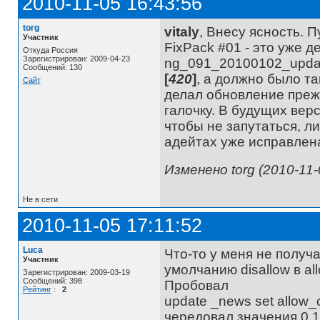
2010-11-05 16:43:56
torg
vitaly
, Внесу ясность. П
Участник
FixPack #01 - это уже 
Откуда Россия
Зарегистрирован: 2009-04-23
ng_091_20100102_updat
Сообщений: 130
[
420
]
, а должно было т
Сайт
делал обновление прежн
галочку. В будущих вер
чтобы не запутаться, л
адейтах уже исправлен
Изменено torg (2010-11-
Не в сети
2010-11-05 17:11:52
Luca
Что-то у меня не получ
Участник
умолчанию disallow в al
Зарегистрирован: 2009-03-19
Сообщений: 398
Пробовал
Рейтинг
:
2
update _news set allow_
чередовал значения 0 1