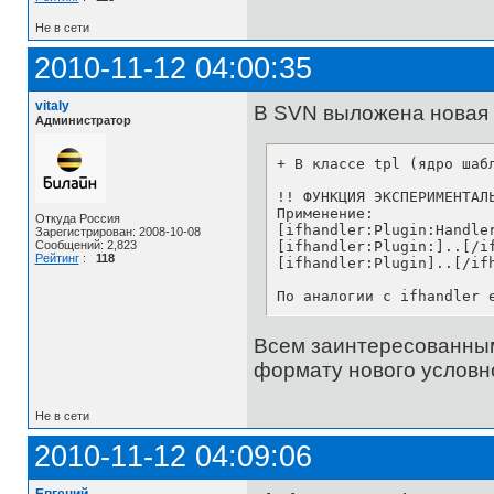
Не в сети
2010-11-12 04:00:35
vitaly
В SVN выложена новая 
Администратор
+ В классе tpl (ядро шаб
!! ФУНКЦИЯ ЭКСПЕРИМЕНТАЛЬ
Применение:

Откуда Россия
[ifhandler:Plugin:Handle
Зарегистрирован: 2008-10-08
[ifhandler:Plugin:]..[/i
Сообщений: 2,823
Рейтинг
:
118
[ifhandler:Plugin]..[/if
По аналогии с ifhandler 
Всем заинтересованным
формату нового условно
Не в сети
2010-11-12 04:09:06