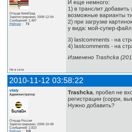
И еще немного:
1) в транслит добавить за
Откуда КиевГрад
возможные варианты типа
Зарегистрирован: 2008-12-04
2) при загрузке картино
Сообщений: 1,487
Рейтинг
:
73
у вида: мой-супер-файл
3) lastcomments - на ст
4) lastcomments - на с
Изменено Trashcka (201
Не в сети
2010-11-12 03:58:22
vitaly
Trashcka
, пробел не в
Администратор
регистрации (сорри, выв
Нужно добавить?
Откуда Россия
Зарегистрирован: 2008-10-08
Сообщений: 2,823
Рейтинг
:
118