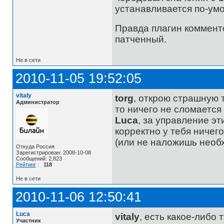
устанавливается по-умо
Правда плагин коммент
патченный.
Не в сети
2010-11-05 19:52:05
vitaly
torg
, открою страшную 
Администратор
то ничего не сломается
Luca
, за управление э
корректно у тебя ничего
(или не наложишь необх
Откуда Россия
Зарегистрирован: 2008-10-08
Сообщений: 2,823
Рейтинг
:
118
Не в сети
2010-11-06 12:50:41
Luca
vitaly
, есть какое-либо
Участник