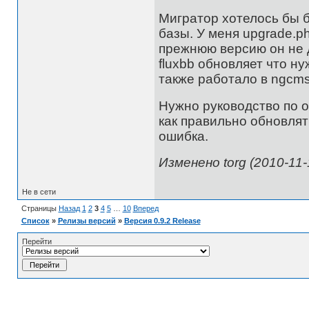
Мигратор хотелось бы 
базы. У меня upgrade.ph
прежнюю версию он не 
fluxbb обновляет что н
также работало в ngcms
Нужно руководство по о
как правильно обновлят
ошибка.
Изменено torg (2010-11-
Не в сети
Страницы
Назад
1
2
3
4
5
…
10
Вперед
Список
»
Релизы версий
»
Версия 0.9.2 Release
Перейти