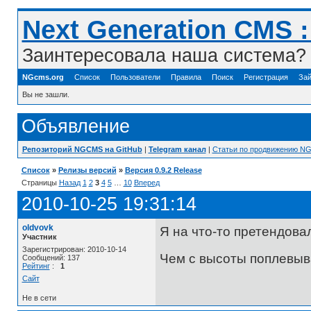
Next Generation CMS 
Заинтересовала наша система? 
NGcms.org
Список
Пользователи
Правила
Поиск
Регистрация
Зай
Вы не зашли.
Объявление
Репозиторий NGCMS на GitHub
|
Telegram канал
|
Статьи по продвижению N
Список
»
Релизы версий
»
Версия 0.9.2 Release
Страницы
Назад
1
2
3
4
5
…
10
Вперед
2010-10-25 19:31:14
oldvovk
Я на что-то претендова
Участник
Зарегистрирован: 2010-10-14
Чем с высоты поплевыва
Сообщений: 137
Рейтинг
:
1
Сайт
Не в сети