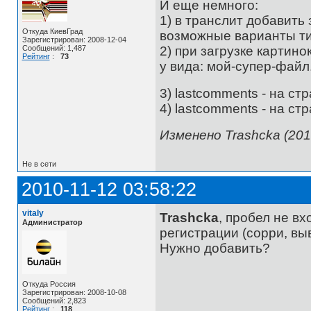
И еще немного:
1) в транслит добавить за
Откуда КиевГрад
возможные варианты типа
Зарегистрирован: 2008-12-04
2) при загрузке картино
Сообщений: 1,487
Рейтинг
:
73
у вида: мой-супер-файл
3) lastcomments - на ст
4) lastcomments - на с
Изменено Trashcka (201
Не в сети
2010-11-12 03:58:22
vitaly
Trashcka
, пробел не в
Администратор
регистрации (сорри, выв
Нужно добавить?
Откуда Россия
Зарегистрирован: 2008-10-08
Сообщений: 2,823
Рейтинг
:
118