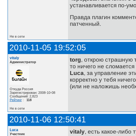
устанавливается по-умо
Правда плагин коммент
патченный.
Не в сети
2010-11-05 19:52:05
vitaly
torg
, открою страшную 
Администратор
то ничего не сломается
Luca
, за управление э
корректно у тебя ничего
(или не наложишь необх
Откуда Россия
Зарегистрирован: 2008-10-08
Сообщений: 2,823
Рейтинг
:
118
Не в сети
2010-11-06 12:50:41
Luca
vitaly
, есть какое-либо
Участник