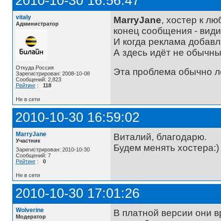
2010-10-30 16:56:47
vitaly
MarryJane
, хостер к л
Администратор
конец сообщения - види
И когда реклама добавл
А здесь идёт не обычны
Откуда Россия
Эта проблема обычно л
Зарегистрирован: 2008-10-08
Сообщений: 2,823
Рейтинг
:
118
Не в сети
2010-10-30 16:59:02
MarryJane
Виталий, благодарю.
Участник
Будем менять хостера:)
Зарегистрирован: 2010-10-30
Сообщений: 7
Рейтинг
:
0
Не в сети
2010-10-30 17:01:26
Wolverine
В платной версии они в
Модератор