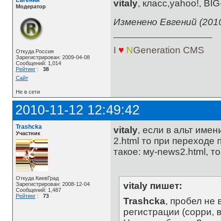
Евгений
vitaly
, класс,yahoo!, BIG
Модератор
Изменено Евгений (2010
I
♥
N
Generation
CMS
Откуда Россия
Зарегистрирован: 2009-04-08
Сообщений: 1,014
Рейтинг
:
38
Сайт
Не в сети
2010-11-12 12:49:42
Trashcka
vitaly
, если в альт име
Участник
2.html то при переходе 
такое: мy-news2.html, то
Откуда КиевГрад
vitaly пишет:
Зарегистрирован: 2008-12-04
Сообщений: 1,487
Рейтинг
:
73
Trashcka
, пробел не
регистрации (сорри, в