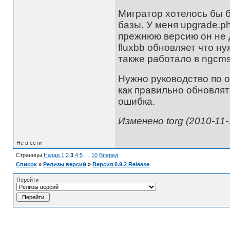
Мигратор хотелось бы 
базы. У меня upgrade.ph
прежнюю версию он не 
fluxbb обновляет что н
также работало в ngcms
Нужно руководство по о
как правильно обновлят
ошибка.
Изменено torg (2010-11-
Не в сети
Страницы
Назад
1
2
3
4
5
…
10
Вперед
Список
»
Релизы версий
»
Версия 0.9.2 Release
Перейти