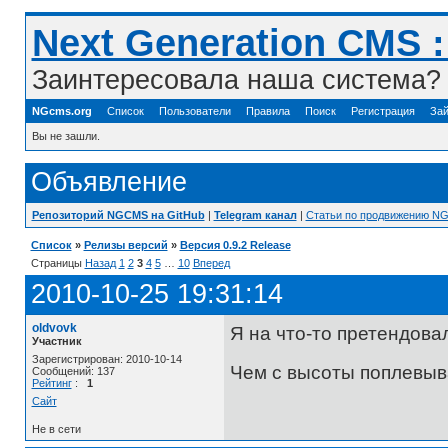
Next Generation CMS 
Заинтересовала наша система? 
NGcms.org
Список
Пользователи
Правила
Поиск
Регистрация
Зай
Вы не зашли.
Объявление
Репозиторий NGCMS на GitHub
|
Telegram канал
|
Статьи по продвижению N
Список
»
Релизы версий
»
Версия 0.9.2 Release
Страницы
Назад
1
2
3
4
5
…
10
Вперед
2010-10-25 19:31:14
oldvovk
Я на что-то претендова
Участник
Зарегистрирован: 2010-10-14
Чем с высоты поплевыва
Сообщений: 137
Рейтинг
:
1
Сайт
Не в сети