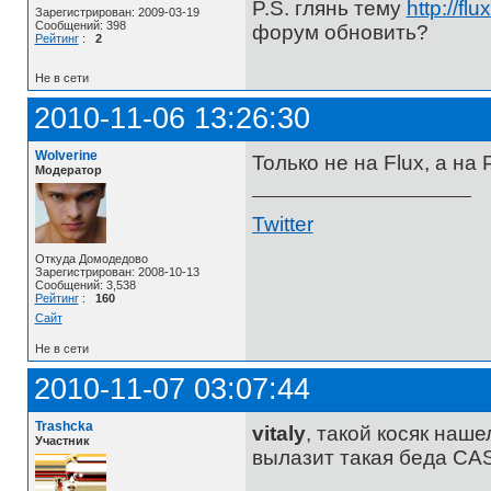
P.S. глянь тему
http://fl
Зарегистрирован: 2009-03-19
Сообщений: 398
форум обновить?
Рейтинг
:
2
Не в сети
2010-11-06 13:26:30
Wolverine
Только не на Flux, а на 
Модератор
Twitter
Откуда Домодедово
Зарегистрирован: 2008-10-13
Сообщений: 3,538
Рейтинг
:
160
Сайт
Не в сети
2010-11-07 03:07:44
Trashcka
vitaly
, такой косяк наше
Участник
вылазит такая беда CASE2