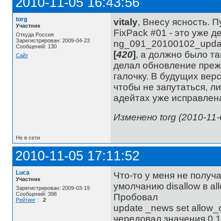
2010-11-05 16:43:56
torg
vitaly
, Внесу ясность. П
Участник
FixPack #01 - это уже 
Откуда Россия
Зарегистрирован: 2009-04-23
ng_091_20100102_updat
Сообщений: 130
[
420
]
, а должно было т
Сайт
делал обновление прежн
галочку. В будущих вер
чтобы не запутаться, л
адейтах уже исправлен
Изменено torg (2010-11-
Не в сети
2010-11-05 17:11:52
Luca
Что-то у меня не получ
Участник
умолчанию disallow в al
Зарегистрирован: 2009-03-19
Сообщений: 398
Пробовал
Рейтинг
:
2
update _news set allow_
чередовал значения 0 1