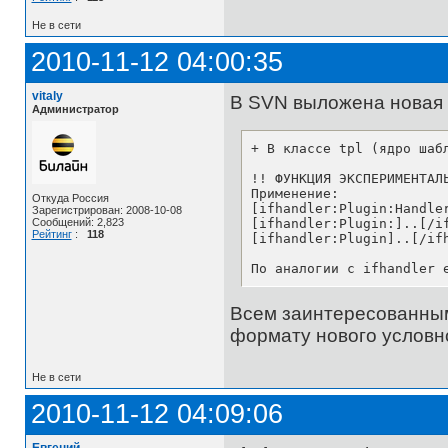
Не в сети
2010-11-12 04:00:35
vitaly
В SVN выложена новая 
Администратор
+ В классе tpl (ядро шаб
!! ФУНКЦИЯ ЭКСПЕРИМЕНТАЛЬ
Применение:

Откуда Россия
[ifhandler:Plugin:Handle
Зарегистрирован: 2008-10-08
[ifhandler:Plugin:]..[/i
Сообщений: 2,823
Рейтинг
:
118
[ifhandler:Plugin]..[/if
По аналогии с ifhandler 
Всем заинтересованным
формату нового условно
Не в сети
2010-11-12 04:09:06