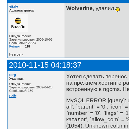
vitaly
Wolverine
, удалил
Администратор
Откуда Россия
Зарегистрирован: 2008-10-08
Сообщений: 2,823
Рейтинг
:
118
Не в сети
2010-11-15 04:18:37
torg
Хотел сделать перенос 
Участник
на прежнем хостинге ра
Откуда Россия
Зарегистрирован: 2009-04-23
встроенную в ngcms. Не
Сообщений: 130
Сайт
MySQL ERROR [query]: upd
all', `parent` = '0', `icon` =
`number` = '0', `flags` = 
каталог', `allow_com` = '2
(1054): Unknown column 'al