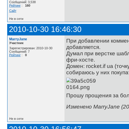
Сообщений: 3,538
Рейтинг
:
160
Сайт
Не в сети
2010-10-30 16:46:30
MarryJane
При добавлении коммен
Участник
добавляется.
Зарегистрирован: 2010-10-30
Сообщений: 7
Думал при верстке шабл
Рейтинг
:
0
фри-хосте.
Домен: rocket.if ua (точ
собираюсь у них покупа
Прошу прощения за боль
Изменено MarryJane (20
Не в сети