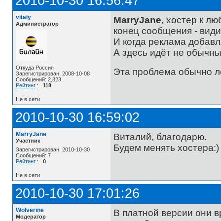
2010-10-30 16:56:47
vitaly
MarryJane
, хостер к л
Администратор
конец сообщения - види
И когда реклама добавл
А здесь идёт не обычны
Откуда Россия
Эта проблема обычно л
Зарегистрирован: 2008-10-08
Сообщений: 2,823
Рейтинг
:
118
Не в сети
2010-10-30 16:59:02
MarryJane
Виталий, благодарю.
Участник
Будем менять хостера:)
Зарегистрирован: 2010-10-30
Сообщений: 7
Рейтинг
:
0
Не в сети
2010-10-30 17:01:26
Wolverine
В платной версии они в
Модератор