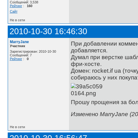
Сообщений: 3,538
Рейтинг
:
160
Сайт
Не в сети
2010-10-30 16:46:30
MarryJane
При добавлении коммен
Участник
добавляется.
Зарегистрирован: 2010-10-30
Сообщений: 7
Думал при верстке шабл
Рейтинг
:
0
фри-хосте.
Домен: rocket.if ua (точ
собираюсь у них покупа
Прошу прощения за боль
Изменено MarryJane (20
Не в сети