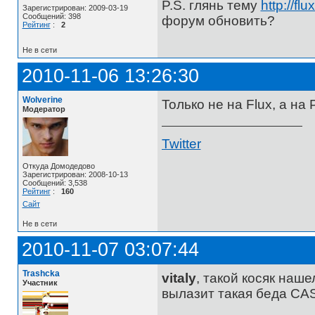
P.S. глянь тему
http://fl
Зарегистрирован: 2009-03-19
Сообщений: 398
форум обновить?
Рейтинг
:
2
Не в сети
2010-11-06 13:26:30
Wolverine
Только не на Flux, а на 
Модератор
Twitter
Откуда Домодедово
Зарегистрирован: 2008-10-13
Сообщений: 3,538
Рейтинг
:
160
Сайт
Не в сети
2010-11-07 03:07:44
Trashcka
vitaly
, такой косяк наше
Участник
вылазит такая беда CASE2