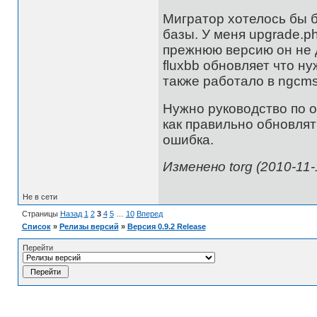
Мигратор хотелось бы 
базы. У меня upgrade.ph
прежнюю версию он не 
fluxbb обновляет что н
также работало в ngcms
Нужно руководство по о
как правильно обновлят
ошибка.
Изменено torg (2010-11-
Не в сети
Страницы
Назад
1
2
3
4
5
…
10
Вперед
Список
»
Релизы версий
»
Версия 0.9.2 Release
Перейти