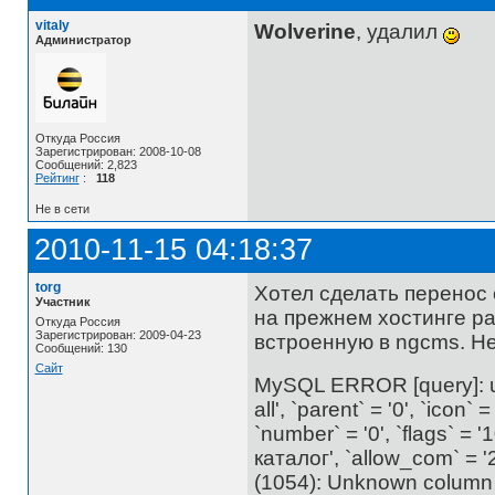
vitaly
Wolverine
, удалил
Администратор
Откуда Россия
Зарегистрирован: 2008-10-08
Сообщений: 2,823
Рейтинг
:
118
Не в сети
2010-11-15 04:18:37
torg
Хотел сделать перенос 
Участник
на прежнем хостинге ра
Откуда Россия
Зарегистрирован: 2009-04-23
встроенную в ngcms. Не
Сообщений: 130
Сайт
MySQL ERROR [query]: upd
all', `parent` = '0', `icon` =
`number` = '0', `flags` = 
каталог', `allow_com` = '2
(1054): Unknown column 'al