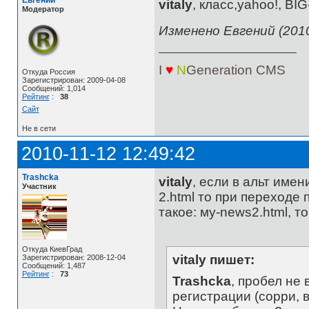
Евгений
vitaly
, класс,yahoo!, BIG
Модератор
Изменено Евгений (2010
I
♥
N
Generation
CMS
Откуда Россия
Зарегистрирован: 2009-04-08
Сообщений: 1,014
Рейтинг
:
38
Сайт
Не в сети
2010-11-12 12:49:42
Trashcka
vitaly
, если в альт име
Участник
2.html то при переходе 
такое: мy-news2.html, то
Откуда КиевГрад
vitaly пишет:
Зарегистрирован: 2008-12-04
Сообщений: 1,487
Рейтинг
:
73
Trashcka
, пробел не
регистрации (сорри, в