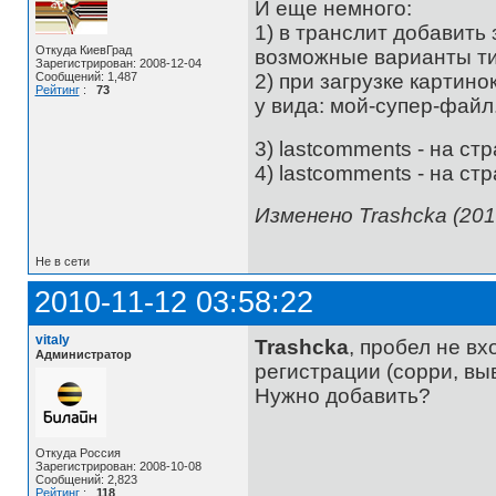
И еще немного:
1) в транслит добавить за
Откуда КиевГрад
возможные варианты типа
Зарегистрирован: 2008-12-04
2) при загрузке картино
Сообщений: 1,487
Рейтинг
:
73
у вида: мой-супер-файл
3) lastcomments - на ст
4) lastcomments - на с
Изменено Trashcka (201
Не в сети
2010-11-12 03:58:22
vitaly
Trashcka
, пробел не в
Администратор
регистрации (сорри, выв
Нужно добавить?
Откуда Россия
Зарегистрирован: 2008-10-08
Сообщений: 2,823
Рейтинг
:
118