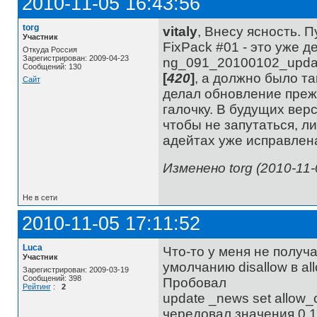
2010-11-05 16:43:56
torg
vitaly
, Внесу ясность. П
Участник
FixPack #01 - это уже 
Откуда Россия
Зарегистрирован: 2009-04-23
ng_091_20100102_updat
Сообщений: 130
[
420
]
, а должно было т
Сайт
делал обновление прежн
галочку. В будущих вер
чтобы не запутаться, л
адейтах уже исправлен
Изменено torg (2010-11-
Не в сети
2010-11-05 17:11:52
Luca
Что-то у меня не получ
Участник
умолчанию disallow в al
Зарегистрирован: 2009-03-19
Сообщений: 398
Пробовал
Рейтинг
:
2
update _news set allow_
чередовал значения 0 1