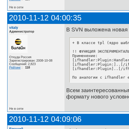
Не в сети
2010-11-12 04:00:35
vitaly
В SVN выложена новая 
Администратор
+ В классе tpl (ядро шаб
!! ФУНКЦИЯ ЭКСПЕРИМЕНТАЛЬ
Применение:

Откуда Россия
[ifhandler:Plugin:Handle
Зарегистрирован: 2008-10-08
[ifhandler:Plugin:]..[/i
Сообщений: 2,823
Рейтинг
:
118
[ifhandler:Plugin]..[/if
По аналогии с ifhandler 
Всем заинтересованным
формату нового условно
Не в сети
2010-11-12 04:09:06