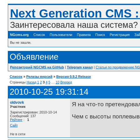
Next Generation CMS 
Заинтересовала наша система? 
NGcms.org
Список
Пользователи
Правила
Поиск
Регистрация
Зай
Вы не зашли.
Объявление
Репозиторий NGCMS на GitHub
|
Telegram канал
|
Статьи по продвижению N
Список
»
Релизы версий
»
Версия 0.9.2 Release
Страницы
Назад
1
2
3
4
5
…
10
Вперед
2010-10-25 19:31:14
oldvovk
Я на что-то претендова
Участник
Зарегистрирован: 2010-10-14
Чем с высоты поплевыва
Сообщений: 137
Рейтинг
:
1
Сайт
Не в сети