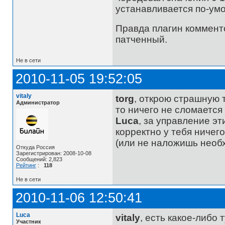
устанавливается по-умо
Правда плагин коммент
патченный.
Не в сети
2010-11-05 19:52:05
vitaly
torg
, открою страшную 
Администратор
то ничего не сломается
Luca
, за управление э
корректно у тебя ничего
(или не наложишь необх
Откуда Россия
Зарегистрирован: 2008-10-08
Сообщений: 2,823
Рейтинг
:
118
Не в сети
2010-11-06 12:50:41
Luca
vitaly
, есть какое-либо
Участник