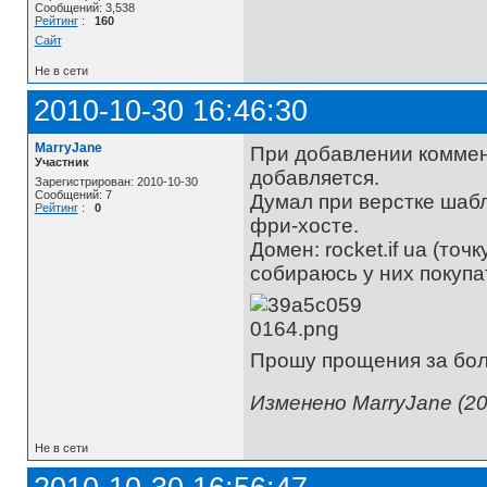
Сообщений: 3,538
Рейтинг
:
160
Сайт
Не в сети
2010-10-30 16:46:30
MarryJane
При добавлении коммен
Участник
добавляется.
Зарегистрирован: 2010-10-30
Сообщений: 7
Думал при верстке шабл
Рейтинг
:
0
фри-хосте.
Домен: rocket.if ua (точ
собираюсь у них покупа
Прошу прощения за боль
Изменено MarryJane (20
Не в сети