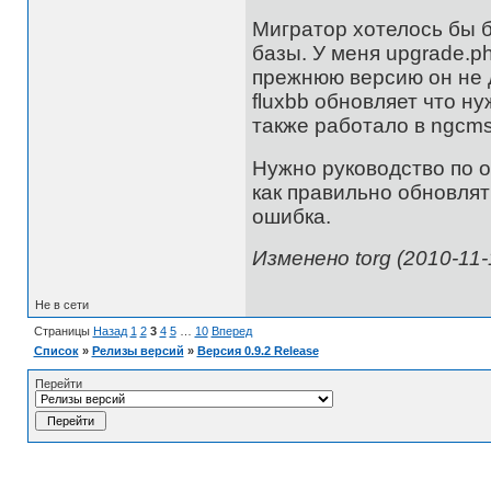
Мигратор хотелось бы 
базы. У меня upgrade.ph
прежнюю версию он не 
fluxbb обновляет что н
также работало в ngcms
Нужно руководство по о
как правильно обновлят
ошибка.
Изменено torg (2010-11-
Не в сети
Страницы
Назад
1
2
3
4
5
…
10
Вперед
Список
»
Релизы версий
»
Версия 0.9.2 Release
Перейти