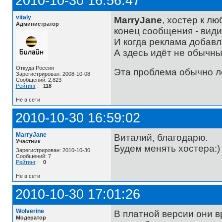
2010-10-30 16:56:47
vitaly
MarryJane
, хостер к л
Администратор
конец сообщения - види
И когда реклама добавл
А здесь идёт не обычны
Откуда Россия
Эта проблема обычно л
Зарегистрирован: 2008-10-08
Сообщений: 2,823
Рейтинг
:
118
Не в сети
2010-10-30 16:59:02
MarryJane
Виталий, благодарю.
Участник
Будем менять хостера:)
Зарегистрирован: 2010-10-30
Сообщений: 7
Рейтинг
:
0
Не в сети
2010-10-30 17:01:26
Wolverine
В платной версии они в
Модератор