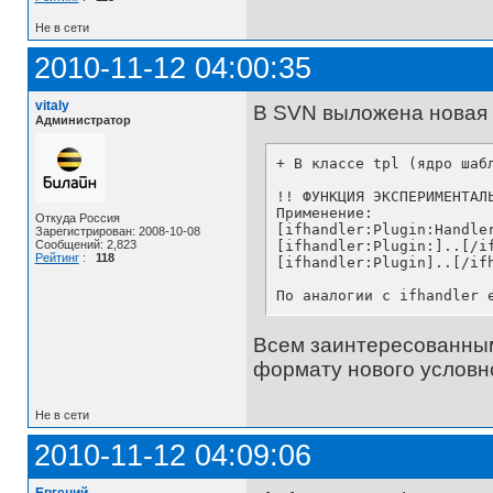
Не в сети
2010-11-12 04:00:35
vitaly
В SVN выложена новая 
Администратор
+ В классе tpl (ядро шаб
!! ФУНКЦИЯ ЭКСПЕРИМЕНТАЛЬ
Применение:

Откуда Россия
[ifhandler:Plugin:Handle
Зарегистрирован: 2008-10-08
[ifhandler:Plugin:]..[/i
Сообщений: 2,823
Рейтинг
:
118
[ifhandler:Plugin]..[/if
По аналогии с ifhandler 
Всем заинтересованным
формату нового условно
Не в сети
2010-11-12 04:09:06