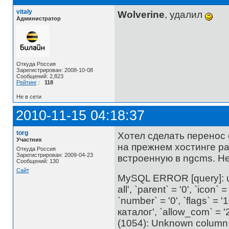
vitaly
Wolverine
, удалил
Администратор
Откуда Россия
Зарегистрирован: 2008-10-08
Сообщений: 2,823
Рейтинг
:
118
Не в сети
2010-11-15 04:18:37
torg
Хотел сделать перенос 
Участник
на прежнем хостинге ра
Откуда Россия
Зарегистрирован: 2009-04-23
встроенную в ngcms. Не
Сообщений: 130
Сайт
MySQL ERROR [query]: upd
all', `parent` = '0', `icon` =
`number` = '0', `flags` = 
каталог', `allow_com` = '2
(1054): Unknown column 'al