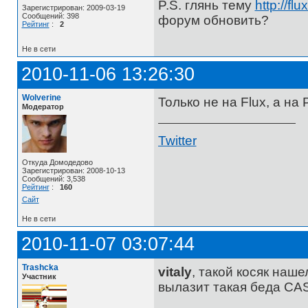
P.S. глянь тему
http://fl
Зарегистрирован: 2009-03-19
Сообщений: 398
форум обновить?
Рейтинг
:
2
Не в сети
2010-11-06 13:26:30
Wolverine
Только не на Flux, а на 
Модератор
Twitter
Откуда Домодедово
Зарегистрирован: 2008-10-13
Сообщений: 3,538
Рейтинг
:
160
Сайт
Не в сети
2010-11-07 03:07:44
Trashcka
vitaly
, такой косяк наше
Участник
вылазит такая беда CASE2