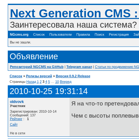
Next Generation CMS 
Заинтересовала наша система? 
NGcms.org
Список
Пользователи
Правила
Поиск
Регистрация
Зай
Вы не зашли.
Объявление
Репозиторий NGCMS на GitHub
|
Telegram канал
|
Статьи по продвижению N
Список
»
Релизы версий
»
Версия 0.9.2 Release
Страницы
Назад
1
2
3
4
5
…
10
Вперед
2010-10-25 19:31:14
oldvovk
Я на что-то претендова
Участник
Зарегистрирован: 2010-10-14
Чем с высоты поплевыва
Сообщений: 137
Рейтинг
:
1
Сайт
Не в сети