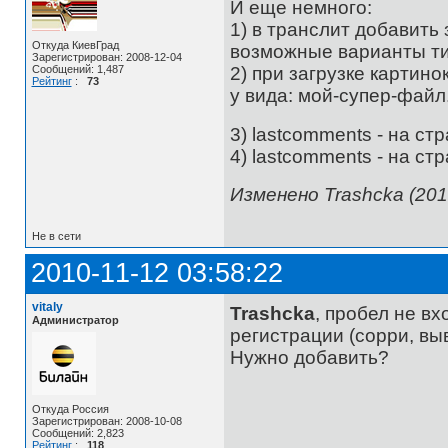
И еще немного:
1) в транслит добавить за
Откуда КиевГрад
возможные варианты типа
Зарегистрирован: 2008-12-04
2) при загрузке картино
Сообщений: 1,487
Рейтинг
:
73
у вида: мой-супер-файл
3) lastcomments - на ст
4) lastcomments - на с
Изменено Trashcka (201
Не в сети
2010-11-12 03:58:22
vitaly
Trashcka
, пробел не в
Администратор
регистрации (сорри, выв
Нужно добавить?
Откуда Россия
Зарегистрирован: 2008-10-08
Сообщений: 2,823
Рейтинг
:
118