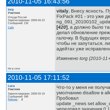
2010-11-05 16:43:56
torg
vitaly
, Внесу ясность. П
Участник
FixPack #01 - это уже 
Откуда Россия
Зарегистрирован: 2009-04-23
ng_091_20100102_updat
Сообщений: 130
[
420
]
, а должно было т
Сайт
делал обновление прежн
галочку. В будущих вер
чтобы не запутаться, л
адейтах уже исправлен
Изменено torg (2010-11-
Не в сети
2010-11-05 17:11:52
Luca
Что-то у меня не получ
Участник
умолчанию disallow в al
Зарегистрирован: 2009-03-19
Сообщений: 398
Пробовал
Рейтинг
:
2
update _news set allow_
чередовал значения 0 1