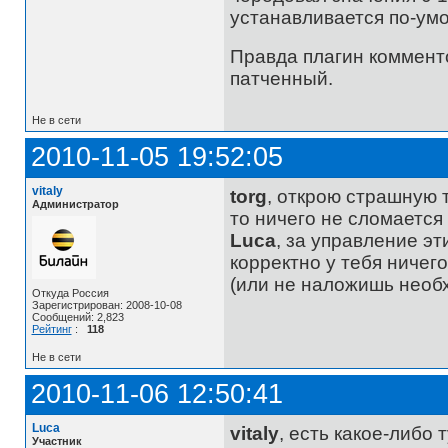
устанавливается по-умо
Правда плагин коммент
патченный.
Не в сети
2010-11-05 19:52:05
vitaly
torg
, открою страшную 
Администратор
то ничего не сломается
Luca
, за управление э
корректно у тебя ничего
(или не наложишь необх
Откуда Россия
Зарегистрирован: 2008-10-08
Сообщений: 2,823
Рейтинг
:
118
Не в сети
2010-11-06 12:50:41
Luca
vitaly
, есть какое-либо
Участник