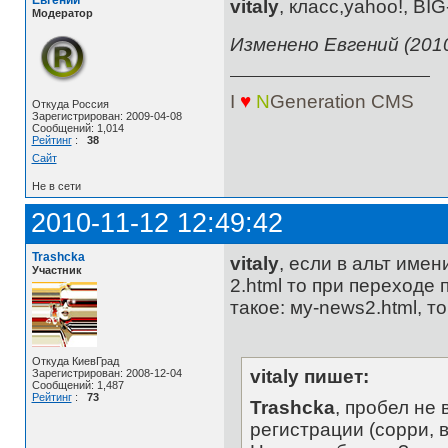
Евгений
vitaly
, класс,yahoo!, BIG
Модератор
Изменено Евгений (2010
I
♥
N
Generation
CMS
Откуда Россия
Зарегистрирован: 2009-04-08
Сообщений: 1,014
Рейтинг
:
38
Сайт
Не в сети
2010-11-12 12:49:42
Trashcka
vitaly
, если в альт име
Участник
2.html то при переходе 
такое: мy-news2.html, то
Откуда КиевГрад
vitaly пишет:
Зарегистрирован: 2008-12-04
Сообщений: 1,487
Рейтинг
:
73
Trashcka
, пробел не
регистрации (сорри, в